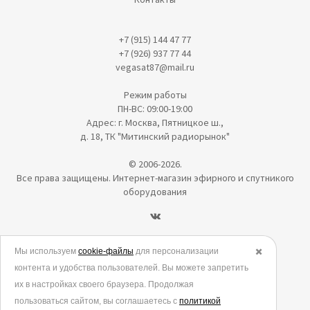
+7 (915) 144 47 77
+7 (926) 937 77 44
vegasat87@mail.ru
Режим работы
ПН-ВС: 09:00-19:00
Адрес: г. Москва, Пятницкое ш.,
д. 18, ТК "Митинский радиорынок"
© 2006-2026.
Все права защищены. Интернет-магазин эфирного и спутникого
оборудования
Политика в отношении обработки персональных данных
Мы используем
cookie-файлы
для персонализации
✖️
контента и удобства пользователей. Вы можете запретить
Согласие на обработку персональных данных
их в настройках своего браузера. Продолжая
Согласие на обработку данных метрическими программами
пользоваться сайтом, вы соглашаетесь с
политикой