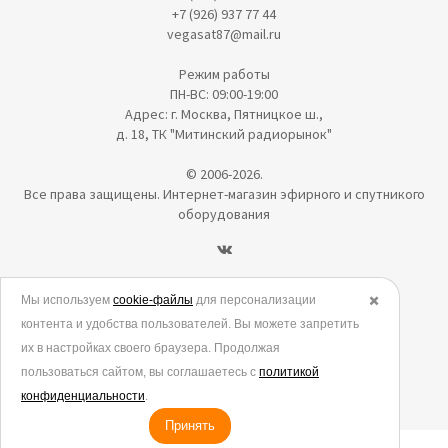
+7 (926) 937 77 44
vegasat87@mail.ru
Режим работы
ПН-ВС: 09:00-19:00
Адрес: г. Москва, Пятницкое ш.,
д. 18, ТК "Митинский радиорынок"
© 2006-2026.
Все права защищены. Интернет-магазин эфирного и спутникого
оборудования
Политика в отношении обработки персональных данных
Мы используем
cookie-файлы
для персонализации
✖️
контента и удобства пользователей. Вы можете запретить
Согласие на обработку персональных данных
их в настройках своего браузера. Продолжая
Согласие на обработку данных метрическими программами
пользоваться сайтом, вы соглашаетесь с
политикой
Политика использования cookies
конфиденциальности
.
Принять