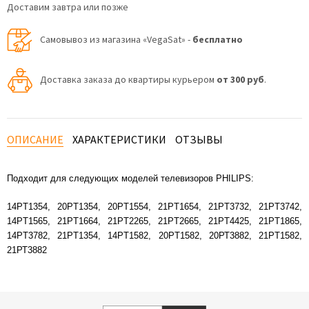
Доставим завтра или позже
Самовывоз из магазина «VegaSat» -
бесплатно
Доставка заказа до квартиры курьером
от 300 руб
.
ОПИСАНИЕ
ХАРАКТЕРИСТИКИ
ОТЗЫВЫ
Подходит для следующих моделей телевизоров PHILIPS:
14PT1354, 20PT1354, 20PT1554, 21PT1654, 21PT3732, 21PT3742,
14PT1565, 21PT1664, 21PT2265, 21PT2665, 21PT4425, 21PT1865,
14PT3782, 21PT1354, 14PT1582, 20PT1582, 20РТ3882, 21PT1582,
21РТ3882