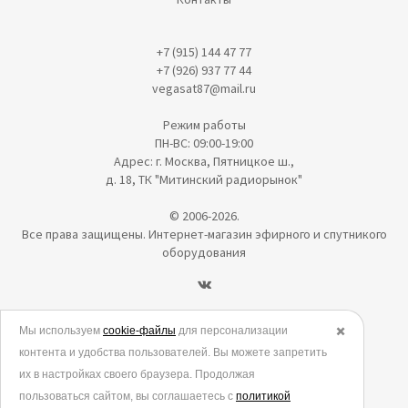
+7 (915) 144 47 77
+7 (926) 937 77 44
vegasat87@mail.ru
Режим работы
ПН-ВС: 09:00-19:00
Адрес: г. Москва, Пятницкое ш.,
д. 18, ТК "Митинский радиорынок"
© 2006-2026.
Все права защищены. Интернет-магазин эфирного и спутникого
оборудования
Политика в отношении обработки персональных данных
Мы используем
cookie-файлы
для персонализации
✖️
контента и удобства пользователей. Вы можете запретить
Согласие на обработку персональных данных
их в настройках своего браузера. Продолжая
Согласие на обработку данных метрическими программами
пользоваться сайтом, вы соглашаетесь с
политикой