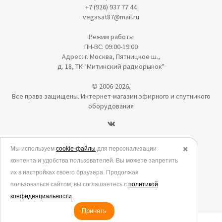
+7 (926) 937 77 44
vegasat87@mail.ru
Режим работы
ПН-ВС: 09:00-19:00
Адрес: г. Москва, Пятницкое ш.,
д. 18, ТК "Митинский радиорынок"
© 2006-2026.
Все права защищены. Интернет-магазин эфирного и спутникого
оборудования
Политика в отношении обработки персональных данных
Мы используем
cookie-файлы
для персонализации
✖️
контента и удобства пользователей. Вы можете запретить
Согласие на обработку персональных данных
их в настройках своего браузера. Продолжая
Согласие на обработку данных метрическими программами
пользоваться сайтом, вы соглашаетесь с
политикой
Политика использования cookies
конфиденциальности
.
Принять