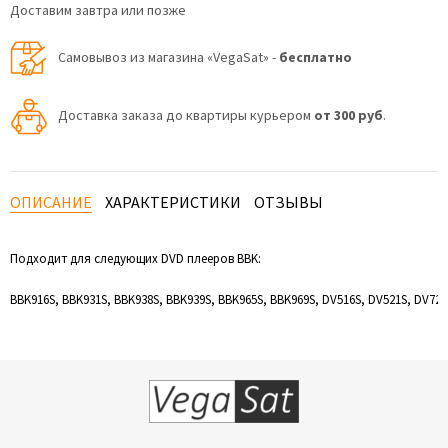
Доставим завтра или позже
Самовывоз из магазина «VegaSat» -
бесплатно
Доставка заказа до квартиры курьером
от 300 руб
.
ОПИСАНИЕ
ХАРАКТЕРИСТИКИ
ОТЗЫВЫ
Подходит для следующих DVD плееров BBK:
BBK916S, BBK931S, BBK938S, BBK939S, BBK965S, BBK969S, DV516S, DV521S, DV721