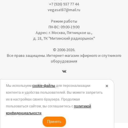
+7 (926) 937 77 44
vegasat87@mail.ru
Режим работы
ПН-ВС: 09:00-19:00
Адрес: г. Москва, Пятницкое ш.,
д. 18, ТК "Митинский радиорынок"
© 2006-2026.
Все права защищены. Интернет-магазин эфирного и спутникого
оборудования
Политика в отношении обработки персональных данных
Мы используем
cookie-файлы
для персонализации
✖️
контента и удобства пользователей. Вы можете запретить
Согласие на обработку персональных данных
их в настройках своего браузера. Продолжая
Согласие на обработку данных метрическими программами
пользоваться сайтом, вы соглашаетесь с
политикой
Политика использования cookies
конфиденциальности
.
Принять