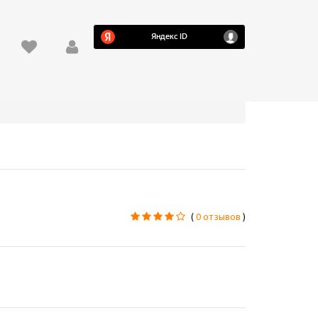
(
0 отзывов
)