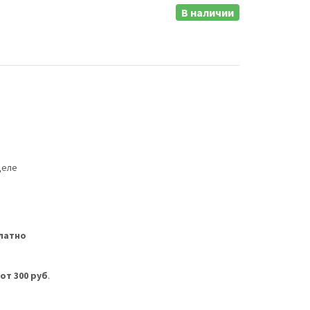
В наличии
деле
латно
м
от 300 руб
.