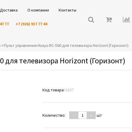
Доставка
О компании
Контакты
 47 77
+7 (926) 937 77 44
️⭐️⭐️Пульт управления Huayu RC-560 для телевизора Horizont (Горизонт)
0 для телевизора Horizont (Горизонт)
Код товара:
6307
Количество:
-
+
шт