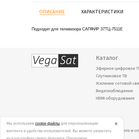
ОПИСАНИЕ
ХАРАКТЕРИСТИКИ
Подходит для телевизора САПФИР 37ТЦ-7511Е
Каталог
Эфирное цифровое Т
Спутниковое ТВ
Усиление сотовой св
Видеонаблюдение
HDMI оборудование
Мы используем
© 2006-2026.
cookie-файлы
для персонализации
✖️
Все права защищены. Интернет-магазин эфирного и с
контента и удобства пользователей. Вы можете запретить
их в настройках своего браузера. Продолжая