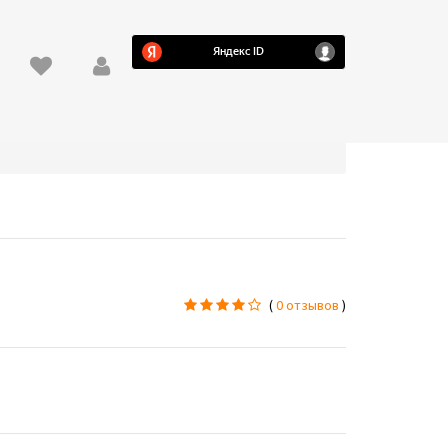
(
0 отзывов
)