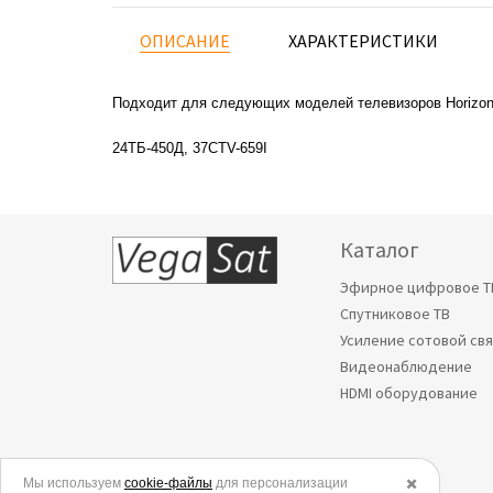
ОПИСАНИЕ
ХАРАКТЕРИСТИКИ
Подходит для следующих моделей телевизоров Horizont
24ТБ-450Д, 37CTV-659I
Каталог
Эфирное цифровое Т
Спутниковое ТВ
Усиление сотовой св
Видеонаблюдение
HDMI оборудование
Мы используем
© 2006-2026.
cookie-файлы
для персонализации
✖️