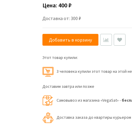
Цена:
400 ₽
Доставка от: 300 ₽
Добавить в корзину
Этот товар купили:
3 человекa купили этот товар на этой н
Доставим завтра или позже
Самовывоз из магазина «VegaSat» -
бесп
Доставка заказа до квартиры курьеро