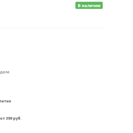
В наличии
еделе
латно
м
от 300 руб
.