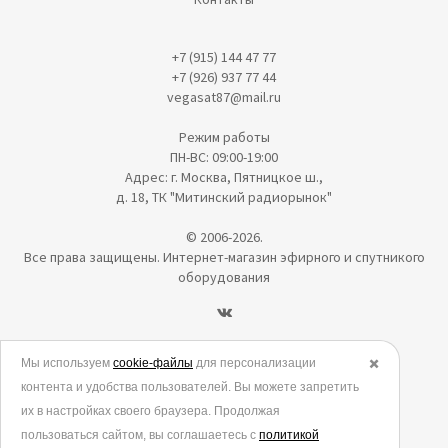
+7 (915) 144 47 77
+7 (926) 937 77 44
vegasat87@mail.ru
Режим работы
ПН-ВС: 09:00-19:00
Адрес: г. Москва, Пятницкое ш.,
д. 18, ТК "Митинский радиорынок"
© 2006-2026.
Все права защищены. Интернет-магазин эфирного и спутникого
оборудования
Политика в отношении обработки персональных данных
Мы используем
cookie-файлы
для персонализации
✖️
контента и удобства пользователей. Вы можете запретить
Согласие на обработку персональных данных
их в настройках своего браузера. Продолжая
Согласие на обработку данных метрическими программами
пользоваться сайтом, вы соглашаетесь с
политикой