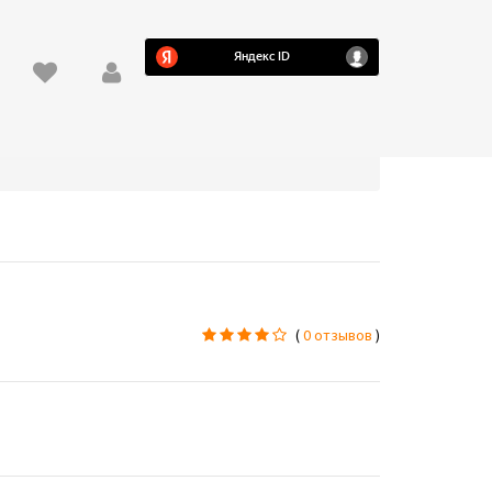
(
0 отзывов
)