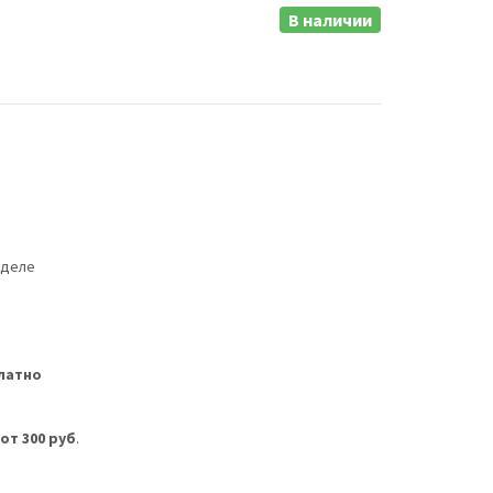
В наличии
еделе
латно
м
от 300 руб
.