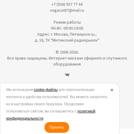
+7 (926) 937 77 44
vegasat87@mail.ru
Режим работы
ПН-ВС: 09:00-19:00
Адрес: г. Москва, Пятницкое ш.,
д. 18, ТК "Митинский радиорынок"
© 2006-2026.
Все права защищены. Интернет-магазин эфирного и спутникого
оборудования
Политика в отношении обработки персональных данных
Мы используем
cookie-файлы
для персонализации
✖️
контента и удобства пользователей. Вы можете запретить
Согласие на обработку персональных данных
их в настройках своего браузера. Продолжая
Согласие на обработку данных метрическими программами
пользоваться сайтом, вы соглашаетесь с
политикой
Политика использования cookies
конфиденциальности
.
Принять