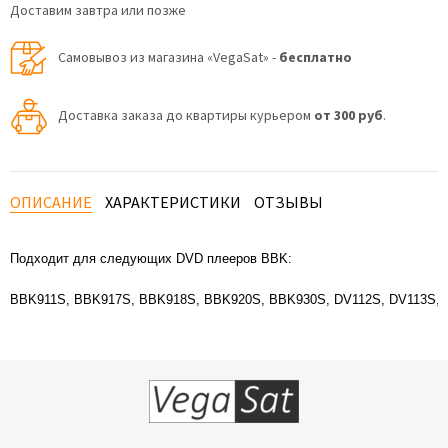
Доставим завтра или позже
Самовывоз из магазина «VegaSat» -
бесплатно
Доставка заказа до квартиры курьером
от 300 руб
.
ОПИСАНИЕ
ХАРАКТЕРИСТИКИ
ОТЗЫВЫ
Подходит для следующих DVD плееров BBK:
BBK911S, BBK917S, BBK918S, BBK920S, BBK930S, DV112S, DV113S, 