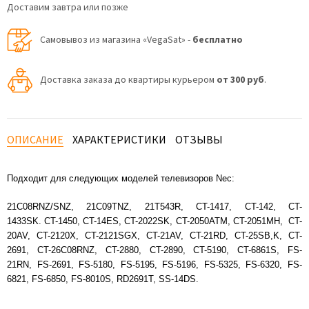
Доставим завтра или позже
Самовывоз из магазина «VegaSat» -
бесплатно
Доставка заказа до квартиры курьером
от 300 руб
.
ОПИСАНИЕ
ХАРАКТЕРИСТИКИ
ОТЗЫВЫ
Подходит для следующих моделей телевизоров
Nec:
21C08RNZ/SNZ, 21C09TNZ, 21T543R, CT-1417, CT-142, CT-
1433SK. CT-1450, CT-14ES, CT-2022SK, CT-2050ATM, CT-2051MH, CT-
20AV, CT-2120X, CT-2121SGX, CT-21AV, CT-21RD, CT-25SB,K, CT-
2691, CT-26C08RNZ, CT-2880, CT-2890, CT-5190, CT-6861S, FS-
21RN, FS-2691, FS-5180, FS-5195, FS-5196, FS-5325, FS-6320, FS-
6821, FS-6850, FS-8010S, RD2691T, SS-14DS.