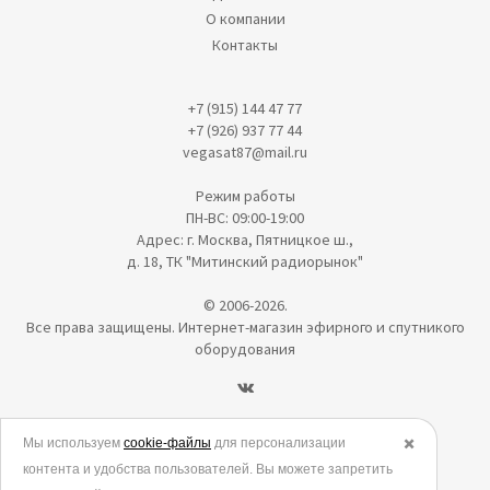
О компании
Контакты
+7 (915) 144 47 77
+7 (926) 937 77 44
vegasat87@mail.ru
Режим работы
ПН-ВС: 09:00-19:00
Адрес: г. Москва, Пятницкое ш.,
д. 18, ТК "Митинский радиорынок"
© 2006-2026.
Все права защищены. Интернет-магазин эфирного и спутникого
оборудования
Политика в отношении обработки персональных данных
Мы используем
cookie-файлы
для персонализации
✖️
контента и удобства пользователей. Вы можете запретить
Согласие на обработку персональных данных