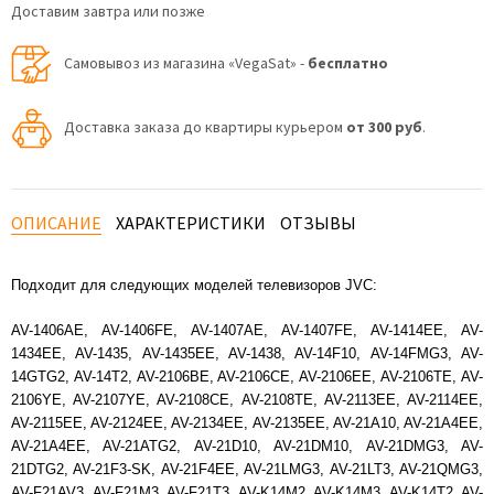
Доставим завтра или позже
Самовывоз из магазина «VegaSat» -
бесплатно
Доставка заказа до квартиры курьером
от 300 руб
.
ОПИСАНИЕ
ХАРАКТЕРИСТИКИ
ОТЗЫВЫ
Подходит для следующих моделей телевизоров JVC:
AV-1406AE, AV-1406FE, AV-1407AE, AV-1407FE, AV-1414EE, AV-
1434EE, AV-1435, AV-1435EE, AV-1438, AV-14F10, AV-14FMG3, AV-
14GTG2, AV-14T2, AV-2106BE, AV-2106CE, AV-2106EE, AV-2106TE, AV-
2106YE, AV-2107YE, AV-2108CE, AV-2108TE, AV-2113EE, AV-2114EE,
AV-2115EE, AV-2124EE, AV-2134EE, AV-2135EE, AV-21A10, AV-21A4EE,
AV-21A4EE, AV-21ATG2, AV-21D10, AV-21DM10, AV-21DMG3, AV-
21DTG2, AV-21F3-SK, AV-21F4EE, AV-21LMG3, AV-21LT3, AV-21QMG3,
AV-F21AV3, AV-F21M3, AV-F21T3, AV-K14M2. AV-K14M3, AV-K14T2, AV-