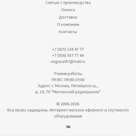
Снятые с производства
Оплата
Доставка
О компании
Контакты
+7 (915) 144 47 77
+7 (926) 937 77 44
vegasat87@mail.ru
Режим работы
ПН-ВС: 09:00-19:00
Адрес: г. Москва, Пятницкое ш.,
д. 18, ТК "Митинский радиорынок"
© 2006-2026.
Все права защищены. Интернет-магазин эфирного и спутникого
оборудования