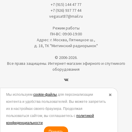
+7 (915) 144 47 77
+7 (926) 937 77 44
vegasat87@mail.ru
Режим работы
ПН-ВС: 09:00-19:00
Адрес: г. Москва, Пятницкое ш.,
д. 18, ТК "Митинский радиорынок"
© 2006-2026.
Все права защищены. Интернет-магазин эфирного и спутникого
оборудования
Политика в отношении обработки персональных данных
Мы используем
cookie-файлы
для персонализации
✖️
контента и удобства пользователей. Вы можете запретить
Согласие на обработку персональных данных
их в настройках своего браузера. Продолжая
Согласие на обработку данных метрическими программами
пользоваться сайтом, вы соглашаетесь с
политикой
Политика использования cookies
конфиденциальности
.
Принять