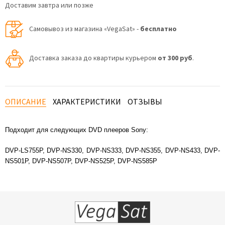
Доставим завтра или позже
Самовывоз из магазина «VegaSat» -
бесплатно
Доставка заказа до квартиры курьером
от 300 руб
.
ОПИСАНИЕ
ХАРАКТЕРИСТИКИ
ОТЗЫВЫ
Подходит для следующих DVD плееров Sony:
DVP-LS755P, DVP-NS330, DVP-NS333, DVP-NS355, DVP-NS433, DVP-
NS501P, DVP-NS507P, DVP-NS525P, DVP-NS585P