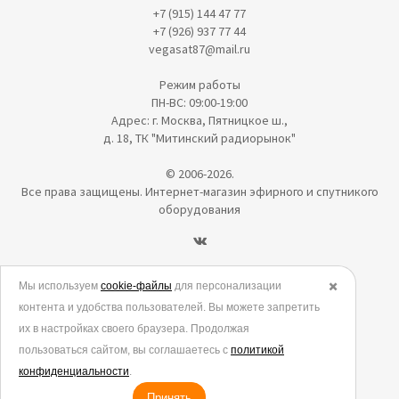
+7 (915) 144 47 77
+7 (926) 937 77 44
vegasat87@mail.ru
Режим работы
ПН-ВС: 09:00-19:00
Адрес: г. Москва, Пятницкое ш.,
д. 18, ТК "Митинский радиорынок"
© 2006-2026.
Все права защищены. Интернет-магазин эфирного и спутникого
оборудования
Политика в отношении обработки персональных данных
Мы используем
cookie-файлы
для персонализации
✖️
контента и удобства пользователей. Вы можете запретить
Согласие на обработку персональных данных
их в настройках своего браузера. Продолжая
Согласие на обработку данных метрическими программами
пользоваться сайтом, вы соглашаетесь с
политикой
Политика использования cookies
конфиденциальности
.
Принять