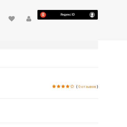
(
0 отзывов
)