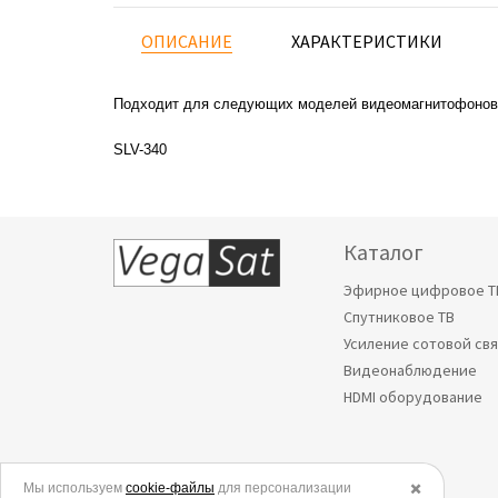
ОПИСАНИЕ
ХАРАКТЕРИСТИКИ
Подходит для следующих моделей видеомагнитофонов
SLV-340
Каталог
Эфирное цифровое Т
Спутниковое ТВ
Усиление сотовой св
Видеонаблюдение
HDMI оборудование
Мы используем
© 2006-2026.
cookie-файлы
для персонализации
✖️