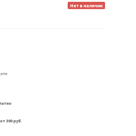
Нет в наличии
деле
латно
м
от 300 руб
.