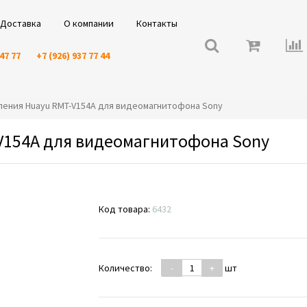
Доставка
О компании
Контакты
 47 77
+7 (926) 937 77 44
авления Huayu RMT-V154A для видеомагнитофона Sony
V154A для видеомагнитофона Sony
Код товара:
6432
Количество:
-
+
шт