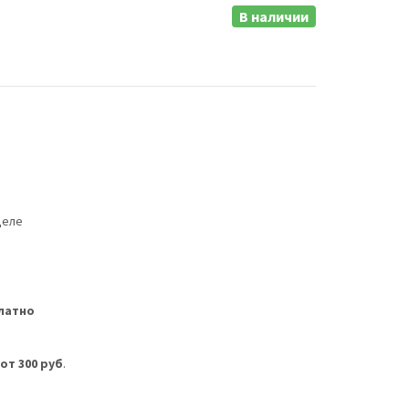
В наличии
деле
латно
м
от 300 руб
.