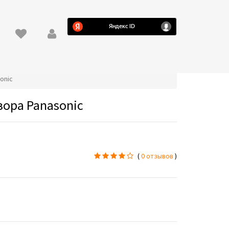
onic
зора Panasonic
(
0 отзывов
)