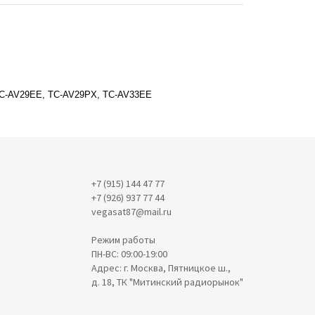
 TC-AV29EE, TC-AV29PX, TC-AV33EE
+7 (915) 144 47 77
+7 (926) 937 77 44
vegasat87@mail.ru
Режим работы
ПН-ВС: 09:00-19:00
Адрес: г. Москва, Пятницкое ш.,
д. 18, ТК "Митинский радиорынок"