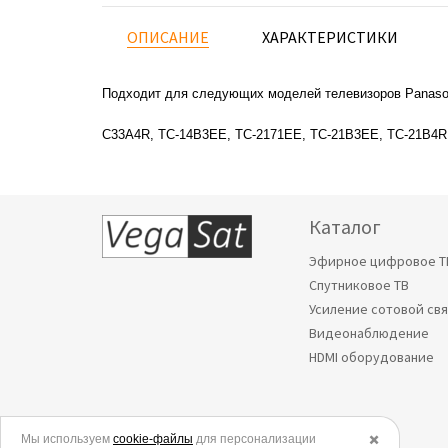
ОПИСАНИЕ
ХАРАКТЕРИСТИКИ
Подходит для следующих моделей телевизоров Panaso
C33A4R, TC-14B3EE, TC-2171EE, TC-21B3EE, TC-21B4R
Каталог
Эфирное цифровое Т
Спутниковое ТВ
Усиление сотовой св
Видеонаблюдение
HDMI оборудование
Мы используем
© 2006-2026.
cookie-файлы
для персонализации
✖️