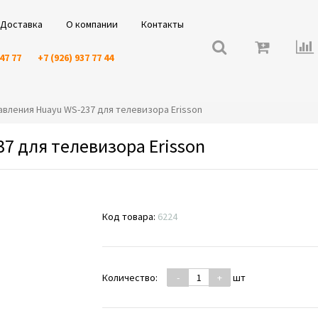
Доставка
О компании
Контакты
 47 77
+7 (926) 937 77 44
правления Huayu WS-237 для телевизора Erisson
7 для телевизора Erisson
Код товара:
6224
Количество:
-
+
шт