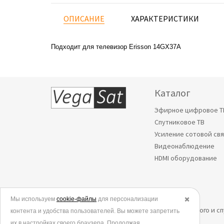
ОПИСАНИЕ
ХАРАКТЕРИСТИКИ
Подходит для телевизор Erisson 14GX37A
Каталог
Эфирное цифровое Т
Спутниковое ТВ
Усиление сотовой св
Видеонаблюдение
HDMI оборудование
Мы используем
© 2006-2026.
cookie-файлы
для персонализации
✖️
Все права защищены. Интернет-магазин эфирного и с
контента и удобства пользователей. Вы можете запретить
их в настройках своего браузера. Продолжая