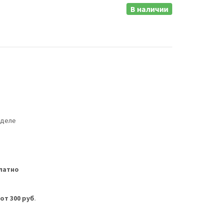
В наличии
еделе
латно
м
от 300 руб
.