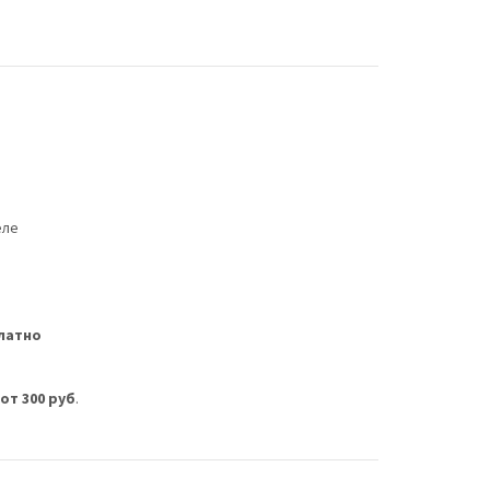
еле
латно
м
от 300 руб
.