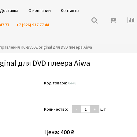
Доставка
О компании
Контакты
 47 77
+7 (926) 937 77 44
 управления RC-BVL02 original для DVD плеера Aiwa
ginal для DVD плеера Aiwa
Код товара:
6448
Количество:
-
+
шт
Цена:
400 ₽