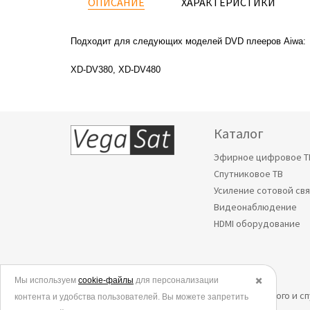
ОПИСАНИЕ
ХАРАКТЕРИСТИКИ
Подходит для следующих моделей DVD плееров Aiwa:
XD-DV380, XD-DV480
Каталог
Эфирное цифровое Т
Спутниковое ТВ
Усиление сотовой св
Видеонаблюдение
HDMI оборудование
Мы используем
© 2006-2026.
cookie-файлы
для персонализации
✖️
Все права защищены. Интернет-магазин эфирного и с
контента и удобства пользователей. Вы можете запретить