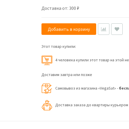
Доставка от: 300 ₽
Добавить в корзину
Этот товар купили:
4 человекa купили этот товар на этой н
Доставим завтра или позже
Самовывоз из магазина «VegaSat» -
бесп
Доставка заказа до квартиры курьеро