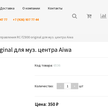
Доставка
О компании
Контакты
 47 77
+7 (926) 937 77 44
 управления RC-TZ800 original для муз. центра Aiwa
ginal для муз. центра Aiwa
Код товара:
6536
Количество:
-
+
шт
Цена:
350 ₽