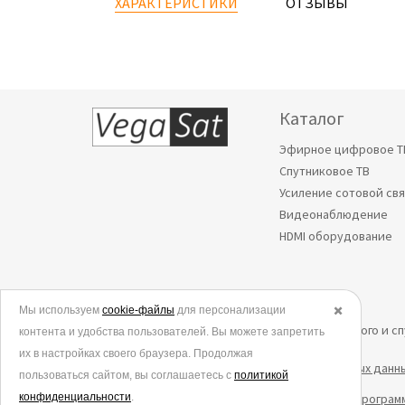
ХАРАКТЕРИСТИКИ
ОТЗЫВЫ
Каталог
Эфирное цифровое Т
Спутниковое ТВ
Усиление сотовой св
Видеонаблюдение
HDMI оборудование
Мы используем
© 2006-2026.
cookie-файлы
для персонализации
✖️
Все права защищены. Интернет-магазин эфирного и с
контента и удобства пользователей. Вы можете запретить
их в настройках своего браузера. Продолжая
Политика в отношении обработки персональных данн
пользоваться сайтом, вы соглашаетесь с
политикой
конфиденциальности
Согласие на обработку данных метрическими програм
.