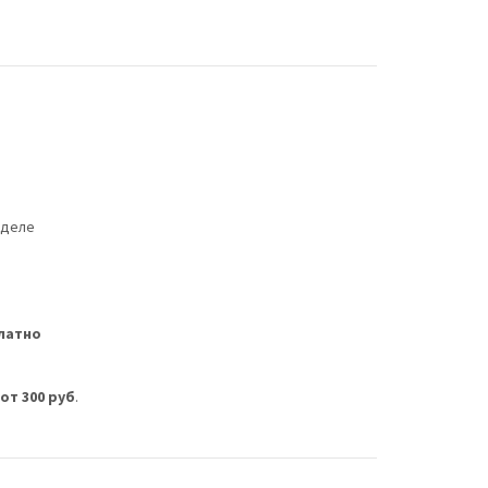
еделе
латно
м
от 300 руб
.