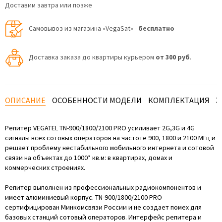
Доставим завтра или позже
Самовывоз из магазина «VegaSat» -
бесплатно
Доставка заказа до квартиры курьером
от 300 руб
.
ОПИСАНИЕ
ОСОБЕННОСТИ МОДЕЛИ
КОМПЛЕКТАЦИЯ
Х
Репитер VEGATEL TN-900/1800/2100 PRO усиливает 2G,3G и 4G
сигналы всех сотовых операторов на частоте 900, 1800 и 2100 МГц и
решает проблему нестабильного мобильного интернета и сотовой
связи на объектах до 1000* кв.м: в квартирах, домах и
коммерческих строениях.
Репитер выполнен из профессиональных радиокомпонентов и
имеет алюминиевый корпус. TN-900/1800/2100 PRO
сертифицирован Минкомсвязи России и не создает помех для
базовых станций сотовый операторов. Интерфейс репитера и