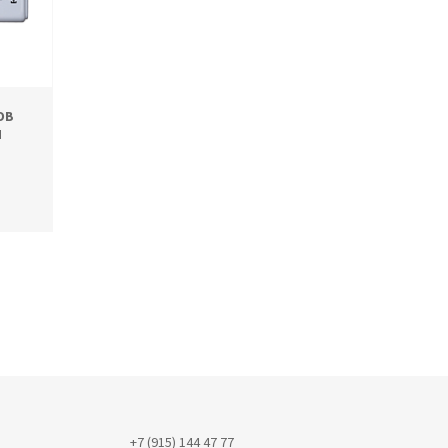
ОВ
И
+7 (915) 144 47 77