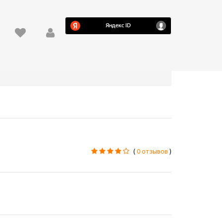
(
0 отзывов
)