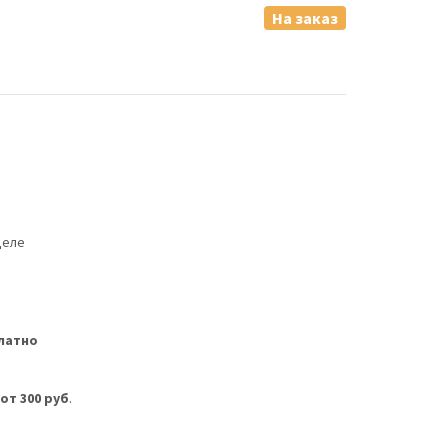
На заказ
деле
латно
м
от 300 руб
.