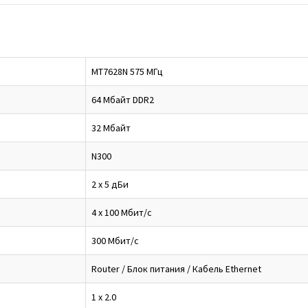
MT7628N 575 МГц
64 Мбайт DDR2
32 Мбайт
N300
2 x 5 дБи
4 x 100 Мбит/с
300 Мбит/с
Router / Блок питания / Кабель Ethernet
1 x 2.0