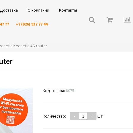
Доставка
О компании
Контакты
 47 77
+7 (926) 937 77 44
eenetic Keenetic 4G router
uter
Код товара:
8075
Количество:
-
+
шт