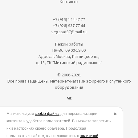
Контакты
+7 (915) 144 47 77
+7 (926) 937 77 44
vegasat87@mail.ru
Режим работы
ПН-ВС: 09:00-19:00
Адрес: г. Москва, Пятницкое ш.,
д. 18, ТК "Митинский радиорынок"
© 2006-2026.
Все права защищены. Интернет-магазин эфирного и спутникого
оборудования
Политика в отношении обработки персональных данных
Мы используем
cookie-файлы
для персонализации
✖️
контента и удобства пользователей. Вы можете запретить
Согласие на обработку персональных данных
их в настройках своего браузера. Продолжая
Согласие на обработку данных метрическими программами
пользоваться сайтом, вы соглашаетесь с
политикой