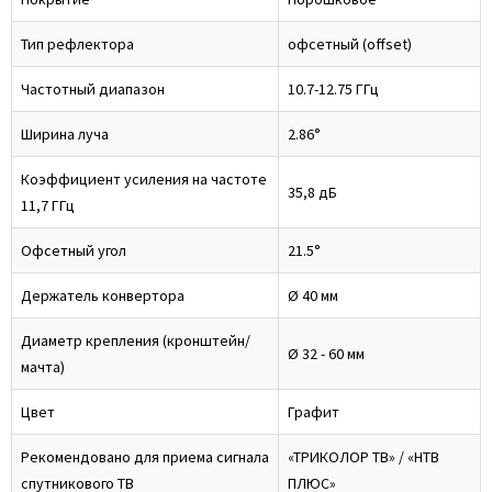
Тип рефлектора
офсетный (offset)
Частотный диапазон
10.7-12.75 ГГц
Ширина луча
2.86°
Коэффициент усиления на частоте
35,8 дБ
11,7 ГГц
Офсетный угол
21.5°
Держатель конвертора
Ø 40 мм
Диаметр крепления (кронштейн/
Ø 32 - 60 мм
мачта)
Цвет
Графит
Рекомендовано для приема сигнала
«ТРИКОЛОР ТВ» / «НТВ
спутникового ТВ
ПЛЮС»