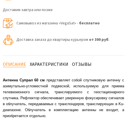
Доставим завтра или позже
Самовывоз из магазина «VegaSat» -
бесплатно
Доставка заказа до квартиры курьером
от 300 руб
.
ОПИСАНИЕ
ХАРАКТЕРИСТИКИ
ОТЗЫВЫ
Антенна Супрал 60 см
представляет собой спутниковую антенну c
азимутально-угломестной подвеской, используемую для приема
телевизионного сигнала, транслируемого с геостационарного
спутника. Рефлектор обеспечивает уверенную фокусировку сигналов
в облучатель, передаваемых с транспондеров, транслирующих в Ku-
диапазоне. Облучатель в комплектацию антенны не входит, а
приобретается отдельно.