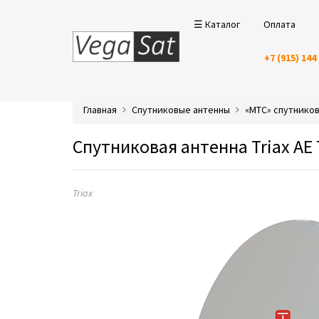
☰ Каталог
Оплата
+7 (915) 144
Главная
Спутниковые антенны
«МТС» спутнико
Спутниковая антенна Triax AE
Triax