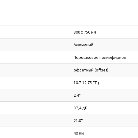
800 х 750 мм
Алюминий
Порошковое полиэфирное
офсетный (offset)
10.7-12.75 ГГц
2.4°
37,4 дБ
21.0°
40 мм