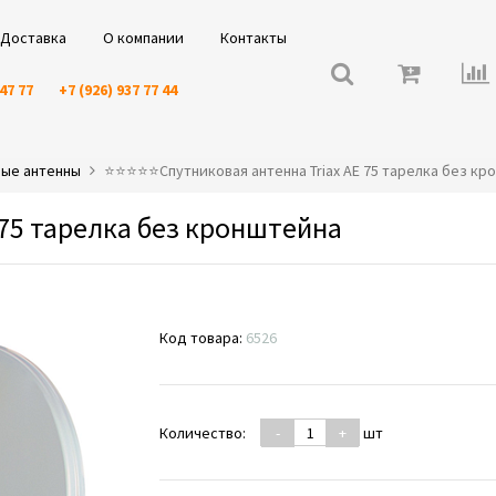
Доставка
О компании
Контакты
 47 77
+7 (926) 937 77 44
вые антенны
⭐️⭐️⭐️⭐️⭐️Спутниковая антенна Triax AE 75 тарелка без к
 75 тарелка без кронштейна
Код товара:
6526
Количество:
-
+
шт