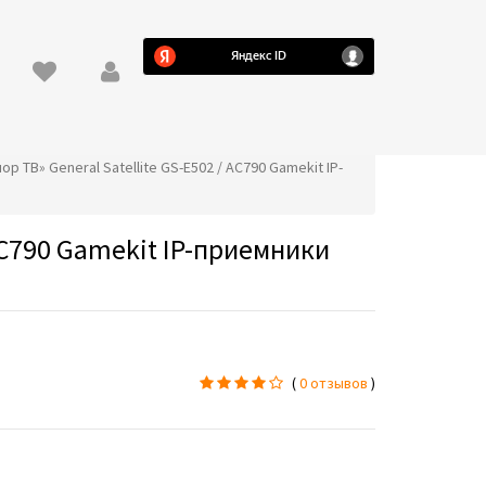
р ТВ» General Satellite GS-E502 / AC790 Gamekit IP-
AC790 Gamekit IP-приемники
(
0 отзывов
)