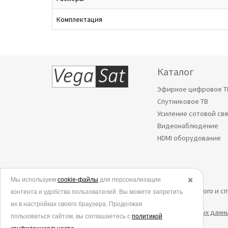
Комплектация
Каталог
Эфирное цифровое Т
Спутниковое ТВ
Усиление сотовой св
Видеонаблюдение
HDMI оборудование
Мы используем
© 2006-2026.
cookie-файлы
для персонализации
✖️
Все права защищены. Интернет-магазин эфирного и с
контента и удобства пользователей. Вы можете запретить
их в настройках своего браузера. Продолжая
Политика в отношении обработки персональных данн
пользоваться сайтом, вы соглашаетесь с
политикой