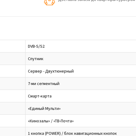
DVB-S/S2
Спутник
Сервер - Двухтюнерный
7-ми сегментный
Смарт-карта
«Единый Мульти»
«Кинозалы» / «ТВ-Почта»
1 кнопка (POWER) / блок навигационных кнопок