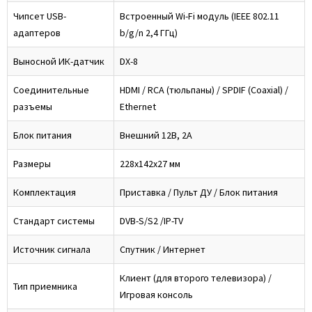
Чипсет USB-
Встроенный Wi-Fi модуль (IEEE 802.11
адаптеров
b/g/n 2,4 ГГц)
Выносной ИК-датчик
DX-8
Соединительные
HDMI / RCA (тюльпаны) / SPDIF (Coaxial) /
разъемы
Ethernet
Блок питания
Внешний 12В, 2А
Размеры
228x142x27 мм
Комплектация
Приставка / Пульт ДУ / Блок питания
Стандарт системы
DVB-S/S2 /IP-TV
Источник сигнала
Спутник / Интернет
Клиент (для второго телевизора) /
Тип приемника
Игровая консоль