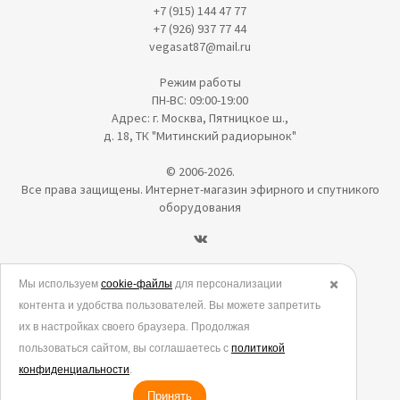
+7 (915) 144 47 77
+7 (926) 937 77 44
vegasat87@mail.ru
Режим работы
ПН-ВС: 09:00-19:00
Адрес: г. Москва, Пятницкое ш.,
д. 18, ТК "Митинский радиорынок"
© 2006-2026.
Все права защищены. Интернет-магазин эфирного и спутникого
оборудования
Политика в отношении обработки персональных данных
Мы используем
cookie-файлы
для персонализации
✖️
контента и удобства пользователей. Вы можете запретить
Согласие на обработку персональных данных
их в настройках своего браузера. Продолжая
Согласие на обработку данных метрическими программами
пользоваться сайтом, вы соглашаетесь с
политикой
Политика использования cookies
конфиденциальности
.
Принять