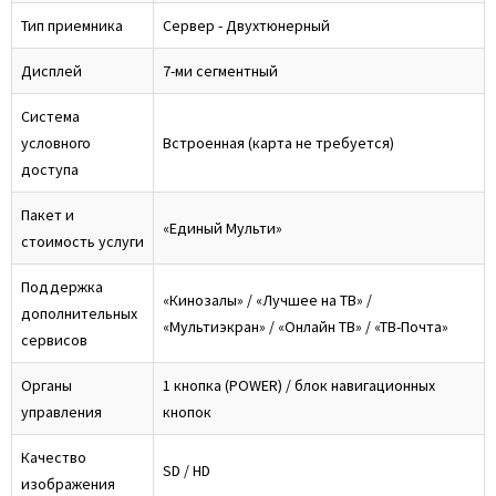
Тип приемника
Сервер - Двухтюнерный
Дисплей
7-ми сегментный
Система
условного
Встроенная (карта не требуется)
доступа
Пакет и
«Единый Мульти»
стоимость услуги
Поддержка
«Кинозалы» / «Лучшее на ТВ» /
дополнительных
«Мультиэкран» / «Онлайн ТВ» / «ТВ-Почта»
сервисов
Органы
1 кнопка (POWER) / блок навигационных
управления
кнопок
Качество
SD / HD
изображения