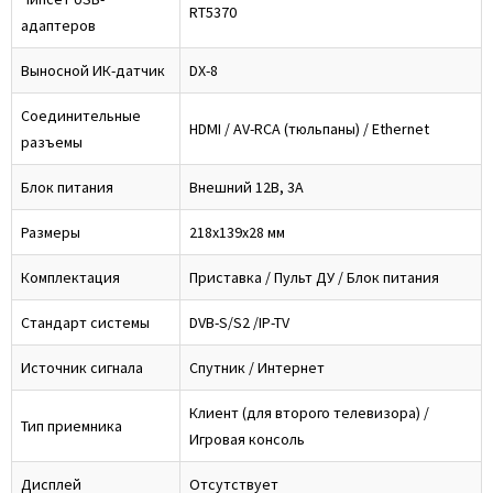
RT5370
адаптеров
Выносной ИК-датчик
DX-8
Соединительные
HDMI / AV-RCA (тюльпаны) / Ethernet
разъемы
Блок питания
Внешний 12В, 3А
Размеры
218x139x28 мм
Комплектация
Приставка / Пульт ДУ / Блок питания
Стандарт системы
DVB-S/S2 /IP-TV
Источник сигнала
Спутник / Интернет
Клиент (для второго телевизора) /
Тип приемника
Игровая консоль
Дисплей
Отсутствует