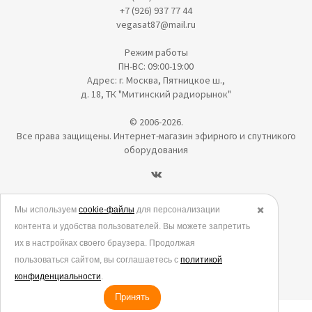
+7 (926) 937 77 44
vegasat87@mail.ru
Режим работы
ПН-ВС: 09:00-19:00
Адрес: г. Москва, Пятницкое ш.,
д. 18, ТК "Митинский радиорынок"
© 2006-2026.
Все права защищены. Интернет-магазин эфирного и спутникого
оборудования
Политика в отношении обработки персональных данных
Мы используем
cookie-файлы
для персонализации
✖️
контента и удобства пользователей. Вы можете запретить
Согласие на обработку персональных данных
их в настройках своего браузера. Продолжая
Согласие на обработку данных метрическими программами
пользоваться сайтом, вы соглашаетесь с
политикой
Политика использования cookies
конфиденциальности
.
Принять