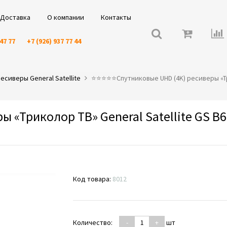
Доставка
О компании
Контакты
 47 77
+7 (926) 937 77 44
сиверы General Satellite
⭐️⭐️⭐️⭐️⭐️Спутниковые UHD (4K) ресиверы «Тр
 «Триколор ТВ» General Satellite GS B6
Код товара:
8012
Количество:
-
+
шт