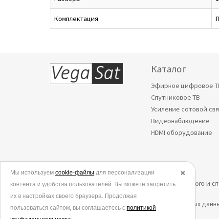
Комплектация
П
Каталог
Эфирное цифровое Т
Спутниковое ТВ
Усиление сотовой св
Видеонаблюдение
HDMI оборудование
Мы используем
© 2006-2026.
cookie-файлы
для персонализации
✖️
Все права защищены. Интернет-магазин эфирного и с
контента и удобства пользователей. Вы можете запретить
их в настройках своего браузера. Продолжая
Политика в отношении обработки персональных данн
пользоваться сайтом, вы соглашаетесь с
политикой