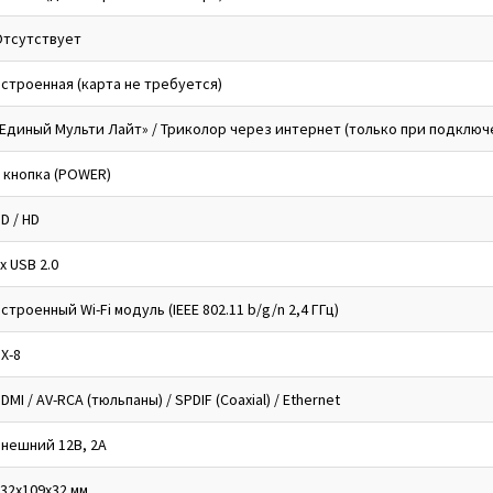
Отсутствует
строенная (карта не требуется)
Единый Мульти Лайт» / Триколор через интернет (только при подключ
 кнопка (POWER)
D / HD
x USB 2.0
строенный Wi-Fi модуль (IEEE 802.11 b/g/n 2,4 ГГц)
X-8
DMI / AV-RCA (тюльпаны) / SPDIF (Coaxial) / Ethernet
нешний 12В, 2А
32x109x32 мм