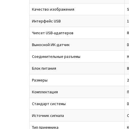
Качество изображения
S
Интерфейс USB
1
Чипсет USB-адаптеров
Выносной ИК-датчик
D
Соединительные разъемы
H
Блок питания
В
Размеры
2
Комплектация
П
Стандарт системы
D
Источник сигнала
С
Тип приемника
К