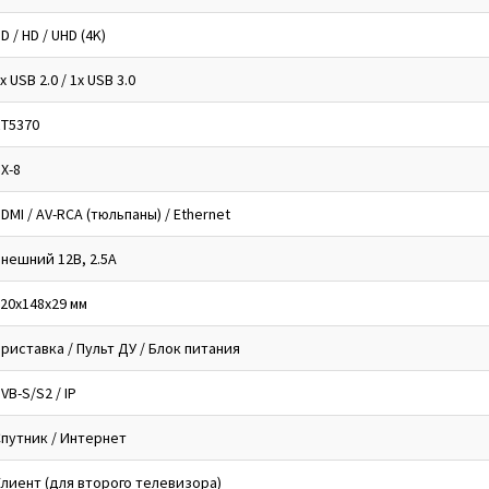
D / HD / UHD (4K)
x USB 2.0 / 1x USB 3.0
RT5370
X-8
DMI / AV-RCA (тюльпаны) / Ethernet
нешний 12В, 2.5А
20x148x29 мм
риставка / Пульт ДУ / Блок питания
VB-S/S2 / IP
путник / Интернет
лиент (для второго телевизора)