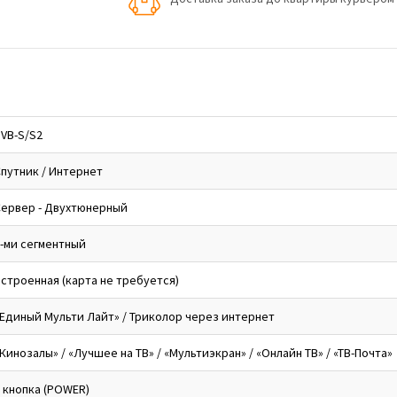
VB-S/S2
путник / Интернет
Сервер - Двухтюнерный
-ми сегментный
строенная (карта не требуется)
Единый Мульти Лайт» / Триколор через интернет
Кинозалы» / «Лучшее на ТВ» / «Мультиэкран» / «Онлайн ТВ» / «ТВ-Почта»
 кнопка (POWER)