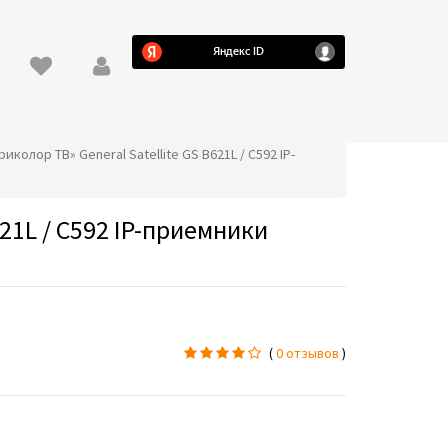
иколор ТВ» General Satellite GS B621L / C592 IP-
21L / C592 IP-приемники
(
0 отзывов
)