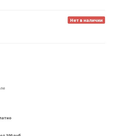
Нет в наличии
еле
латно
м
от 300 руб
.