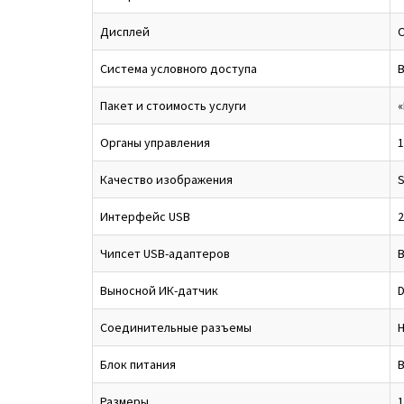
Дисплей
Система условного доступа
В
Пакет и стоимость услуги
«
Органы управления
1
Качество изображения
S
Интерфейс USB
2
Чипсет USB-адаптеров
В
Выносной ИК-датчик
D
Соединительные разъемы
H
Блок питания
В
Размеры
1