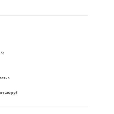
еле
латно
м
от 300 руб
.