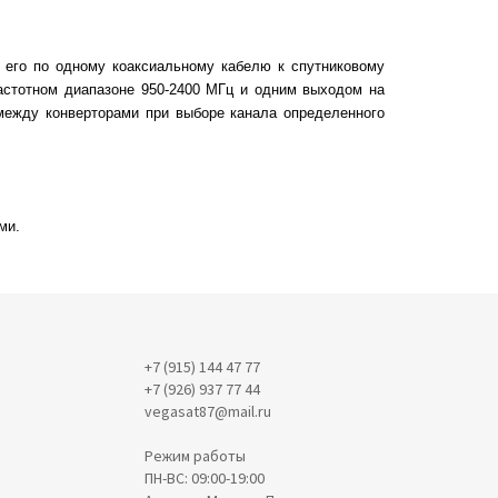
 его по одному коаксиальному кабелю к спутниковому
частотном диапазоне 950-2400 МГц и одним выходом на
 между конверторами при выборе канала определенного
ми.
+7 (915) 144 47 77
+7 (926) 937 77 44
vegasat87@mail.ru
Режим работы
ПН-ВС: 09:00-19:00