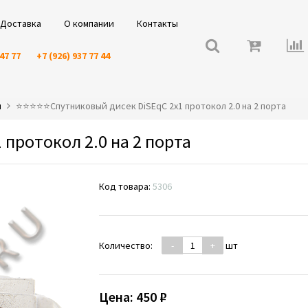
Доставка
О компании
Контакты
 47 77
+7 (926) 937 77 44
и
⭐️⭐️⭐️⭐️⭐️Спутниковый дисек DiSEqC 2x1 протокол 2.0 на 2 порта
 протокол 2.0 на 2 порта
Код товара:
5306
Количество:
-
+
шт
Цена:
450 ₽