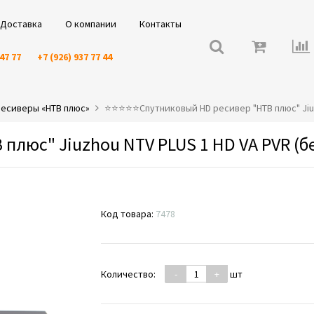
Доставка
О компании
Контакты
 47 77
+7 (926) 937 77 44
есиверы «НТВ плюс»
⭐️⭐️⭐️⭐️⭐️Спутниковый HD ресивер "НТВ плюс" Ji
плюс" Jiuzhou NTV PLUS 1 HD VA PVR (б
Код товара:
7478
Количество:
-
+
шт