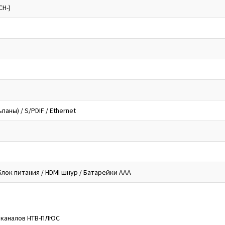
CH-)
паны) / S/PDIF / Ethernet
 Блок питания / HDMI шнур / Батарейки ААА
иоканалов НТВ-ПЛЮС