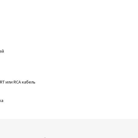
ей
RT или RCA кабель
ка