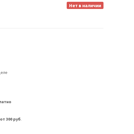
Нет в наличии
деле
латно
м
от 300 руб
.