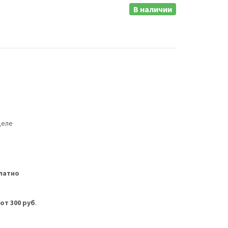
В наличии
деле
латно
м
от 300 руб
.