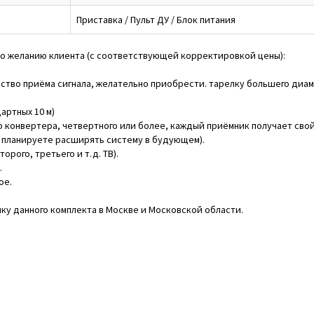
Приставка / Пульт ДУ / Блок питания
по желанию клиента (с соответствующей корректировкой цены):
ство приёма сигнала, желательно приобрести. тарелку большего диаме
артных 10 м)
о конвертера, четвертного или более, каждый приёмник получает свой
ы планируете расширять систему в будующем).
рого, третьего и т.д. ТВ).
.
ое.
йку данного комплекта в Москве и Московской области.