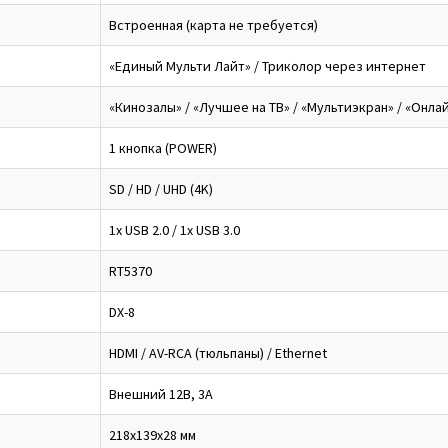
Встроенная (карта не требуется)
«Единый Мульти Лайт» / Триколор через интернет
«Кинозалы» / «Лучшее на ТВ» / «Мультиэкран» / «Онлай
1 кнопка (POWER)
SD / HD / UHD (4K)
1x USB 2.0 / 1x USB 3.0
RT5370
DX-8
HDMI / AV-RCA (тюльпаны) / Ethernet
Внешний 12В, 3А
218x139x28 мм