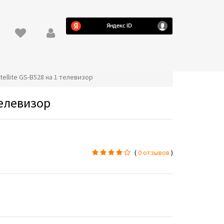
tellite GS-B528 на 1 телевизор
телевизор
(
0 отзывов
)