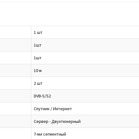
1 шт
1шт
1шт
10 м
2 шт
DVB-S/S2
Спутник / Интернет
Сервер - Двухтюнерный
7-ми сегментный