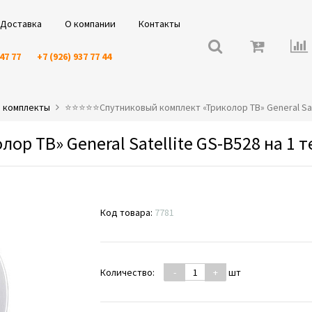
Доставка
О компании
Контакты
 47 77
+7 (926) 937 77 44
» комплекты
⭐️⭐️⭐️⭐️⭐️Спутниковый комплект «Триколор ТВ» General Sa
ор ТВ» General Satellite GS-B528 на 1 
Код товара:
7781
Количество:
-
+
шт