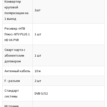
Конвертер
круговой
1шт
поляризации на
1 выход
Ресивер «НТВ
Плюс» NTV PLUS 1
1 шт
HD VA PVR
Смарт карта с
абонентским
1 шт
договором
Антенный кабель
10 м
F - разъем
2 шт
Стандарт
DVB-S/S2
системы
Источник