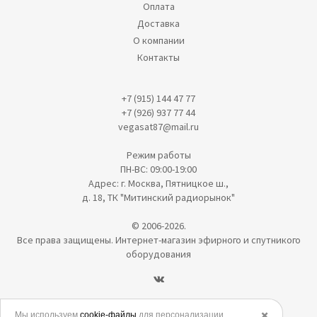
Оплата
Доставка
О компании
Контакты
+7 (915) 144 47 77
+7 (926) 937 77 44
vegasat87@mail.ru
Режим работы
ПН-ВС: 09:00-19:00
Адрес: г. Москва, Пятницкое ш.,
д. 18, ТК "Митинский радиорынок"
© 2006-2026.
Все права защищены. Интернет-магазин эфирного и спутникого
оборудования
Политика в отношении обработки персональных данных
Мы используем
cookie-файлы
для персонализации
✖️