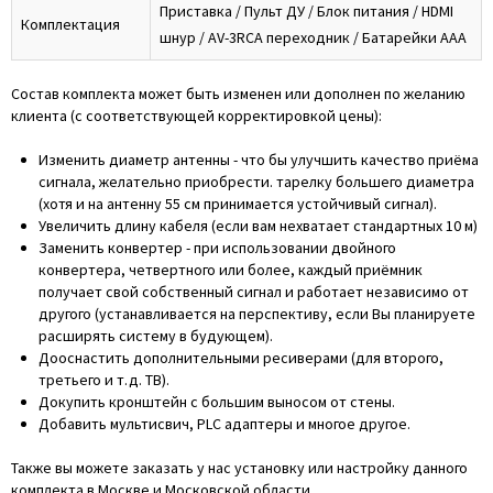
Приставка / Пульт ДУ / Блок питания / HDMI
Комплектация
шнур / AV-3RCA переходник / Батарейки ААА
Состав комплекта может быть изменен или дополнен по желанию
клиента (с соответствующей корректировкой цены):
Изменить диаметр антенны - что бы улучшить качество приёма
сигнала, желательно приобрести. тарелку большего диаметра
(хотя и на антенну 55 см принимается устойчивый сигнал).
Увеличить длину кабеля (если вам нехватает стандартных 10 м)
Заменить конвертер - при использовании двойного
конвертера, четвертного или более, каждый приёмник
получает свой собственный сигнал и работает независимо от
другого (устанавливается на перспективу, если Вы планируете
расширять систему в будующем).
Дооснастить дополнительными ресиверами (для второго,
третьего и т.д. ТВ).
Докупить кронштейн с большим выносом от стены.
Добавить мультисвич, PLC адаптеры и многое другое.
Также вы можете заказать у нас установку или настройку данного
комплекта в Москве и Московской области.