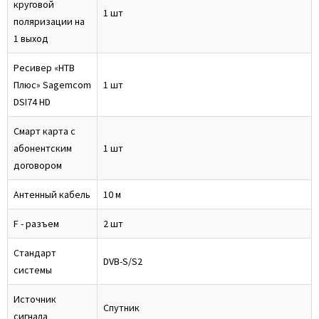
круговой
1 шт
поляризации на
1 выход
Ресивер «НТВ
Плюс» Sagemcom
1 шт
DSI74 HD
Смарт карта с
абонентским
1 шт
договором
Антенный кабель
10 м
F - разъем
2 шт
Стандарт
DVB-S/S2
системы
Источник
Спутник
сигнала