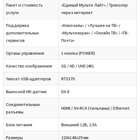
Пакет и стоимость
«Единый Мульти Лайт» / Триколор
услуги
через интернет
Поддержка
«Кинозалы» / «Лучшее на ТВ» /
дополнительных
«Мультиэкран» / «Онлайн ТВ» / «ТВ-
сервисов
Почта»
Органы управления
1 кнопка (POWER)
Качество изображения
SD / HD / UHD (4K)
Чипсет USB-адаптеров
RT5370
Выносной ИК-датчик
DX-8
Соединительные
HDMI / AV-RCA (тюльпаны) / Ethernet
разъемы
Блок питания
Внешний 12В, 2.5А
Размеры
220x148x29 мм