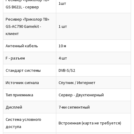
1шт
GS B621L - сервер
Ресивер «Триколор ТВ»
GS-AC790 Gamekit -
1 шт
клиент
Антенный кабель
10 м
F - разъем
4 шт
Стандарт системы
DVB-S/S2
Источник сигнала
Спутник / Интернет
Тип приемника
Сервер - Двухтюнерный
Дисплей
7-ми сегментный
Система условного
Встроенная (карта не требуется)
доступа