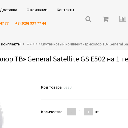
Доставка
О компании
Контакты
 47 77
+7 (926) 937 77 44
» комплекты
⭐️⭐️⭐️⭐️⭐️Спутниковый комплект «Триколор ТВ» General Sa
р ТВ» General Satellite GS E502 на 1 
Код товара:
6330
Количество:
-
+
шт