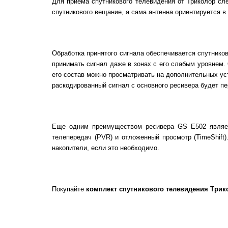
Для приема спутникового телевидения от Триколор сл
спутникового вещание, а сама антенна ориентируется в
Обработка принятого сигнала обеспечивается спутник
принимать сигнал даже в зонах с его слабым уровнем.
его состав можно просматривать на дополнительных ус
раскодированный сигнал с основного ресивера будет п
Еще одним преимуществом ресивера GS E502 являетс
телепередач (PVR) и отложенный просмотр (TimeShift
накопители, если это необходимо.
Покупайте
комплект спутникового телевидения Трико