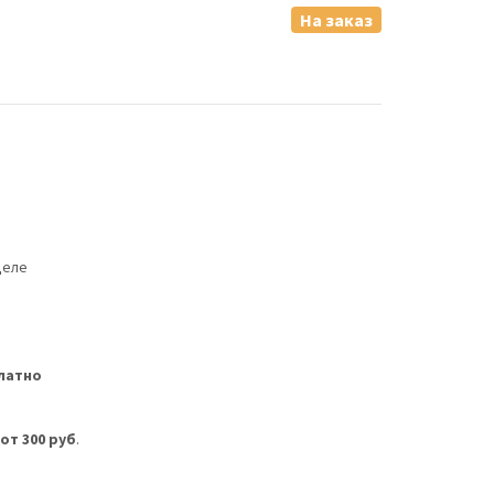
На заказ
деле
латно
м
от 300 руб
.