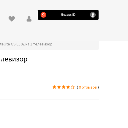
tellite GS E502 на 1 телевизор
телевизор
(
0 отзывов
)