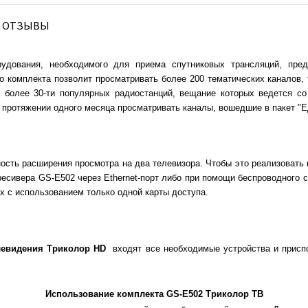
ОТЗЫВЫ
рудования, необходимого для приема спутниковых трансляций, пре
о комплекта позволит просматривать более 200 тематических каналов
более 30-ти популярных радиостанций, вещание которых ведется со
а протяжении одного месяца просматривать каналы, вошедшие в пакет "Е
ость расширения просмотра на два телевизора. Чтобы это реализовать 
 ресивера GS-E502 через Ethernet-порт либо при помощи беспроводного
х с использованием только одной карты доступа.
левидения Триколор HD
входят все необходимые устройства и присп
Использование комплекта GS-E502 Триколор ТВ