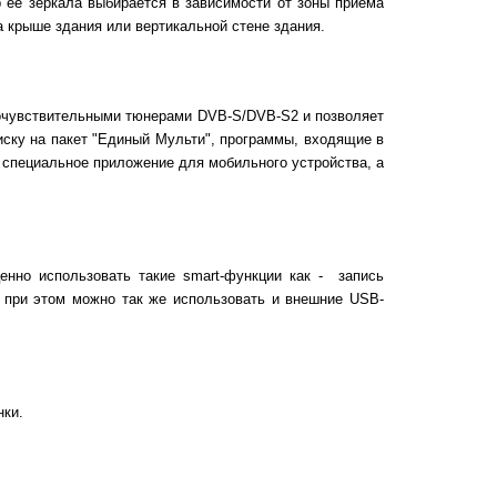
 ее зеркала выбирается в зависимости от зоны приема
а крыше здания или вертикальной стене здания.
кочувствительными тюнерами DVB-S/DVB-S2 и позволяет
иску на пакет "Единый Мульти", программы, входящие в
 специальное приложение для мобильного устройства, а
нно использовать такие smart-функции как - запись
, при этом можно так же использовать и внешние USB-
нки.