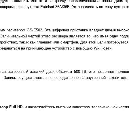
едует выполнить монтаж и настройку параболической антенны. Диаметр
 направлении спутника Eutelsat 36A/36В. Устанавливать антенну нужно н
овым ресивером GS-E502. Эта цифровая приставка владеет двумя высо
 Отличительной чертой этого ресивера является то, что имея одну подп
тройствах, таких как планшет или смартфон. Для этой цели потребуется
ередаваться на принимающее устройство с помощью Wi-Fi-сети.
я встроенный жесткий диск объемом 500 Гб, это позволяет полноце
). Запись осуществляется непосредственно на внутренний накопитель
лор Full HD
и наслаждайтесь высоким качеством телевизионной карти