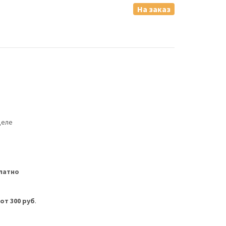
На заказ
деле
латно
м
от 300 руб
.