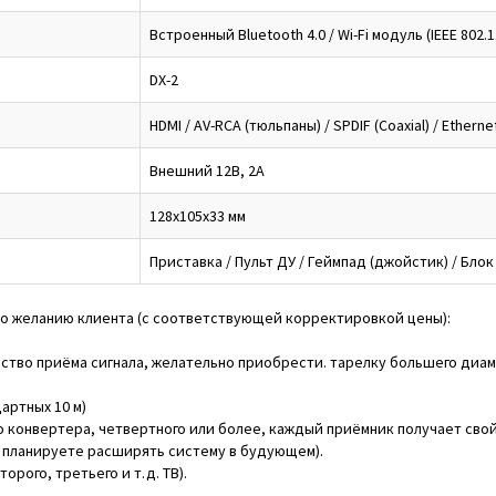
Встроенный Bluetooth 4.0 / Wi-Fi модуль (IEEE 802.1
DX-2
HDMI / AV-RCA (тюльпаны) / SPDIF (Coaxial) / Etherne
Внешний 12В, 2А
128x105x33 мм
Приставка / Пульт ДУ / Геймпад (джойстик) / Блок
по желанию клиента (с соответствующей корректировкой цены):
ство приёма сигнала, желательно приобрести. тарелку большего диаме
артных 10 м)
о конвертера, четвертного или более, каждый приёмник получает свой
ы планируете расширять систему в будующем).
рого, третьего и т.д. ТВ).
.