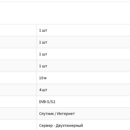
1 шт
1 шт
1 шт
1 шт
10 м
4 шт
DVB-S/S2
Спутник / Интернет
Сервер - Двухтюнерный