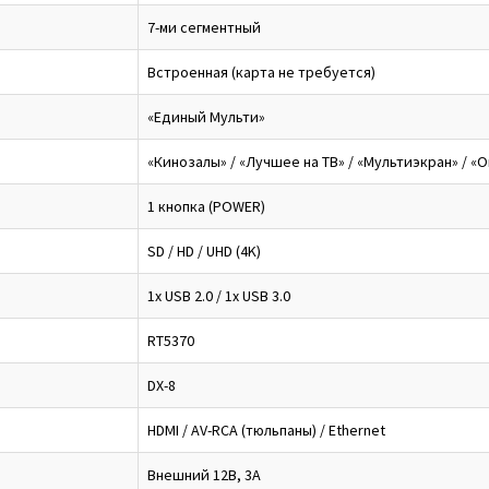
7-ми сегментный
Встроенная (карта не требуется)
«Единый Мульти»
«Кинозалы» / «Лучшее на ТВ» / «Мультиэкран» / «О
1 кнопка (POWER)
SD / HD / UHD (4K)
1x USB 2.0 / 1x USB 3.0
RT5370
DX-8
HDMI / AV-RCA (тюльпаны) / Ethernet
Внешний 12В, 3А