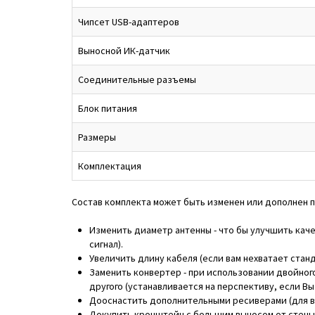
Чипсет USB-адаптеров
Выносной ИК-датчик
Соединительные разъемы
Блок питания
Размеры
Комплектация
Состав комплекта может быть изменен или дополнен 
Изменить диаметр антенны - что бы улучшить каче
сигнал).
Увеличить длину кабеля (если вам нехватает станд
Заменить конвертер - при использовании двойног
другого (устанавливается на перспективу, если В
Дооснастить дополнительными ресиверами (для вто
Докупить кронштейн с большим выносом от стены