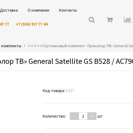
Доставка
О компании
Контакты
 47 77
+7 (926) 937 77 44
» комплекты
⭐️⭐️⭐️⭐️⭐️Спутниковый комплект «Триколор ТВ» General Sa
р ТВ» General Satellite GS B528 / AC79
Код товара:
5427
Количество:
-
+
шт