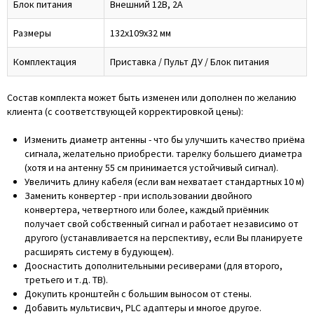
Блок питания
Внешний 12В, 2А
Размеры
132x109x32 мм
Комплектация
Приставка / Пульт ДУ / Блок питания
Состав комплекта может быть изменен или дополнен по желанию
клиента (с соответствующей корректировкой цены):
Изменить диаметр антенны - что бы улучшить качество приёма
сигнала, желательно приобрести. тарелку большего диаметра
(хотя и на антенну 55 см принимается устойчивый сигнал).
Увеличить длину кабеля (если вам нехватает стандартных 10 м)
Заменить конвертер - при использовании двойного
конвертера, четвертного или более, каждый приёмник
получает свой собственный сигнал и работает независимо от
другого (устанавливается на перспективу, если Вы планируете
расширять систему в будующем).
Дооснастить дополнительными ресиверами (для второго,
третьего и т.д. ТВ).
Докупить кронштейн с большим выносом от стены.
Добавить мультисвич, PLC адаптеры и многое другое.