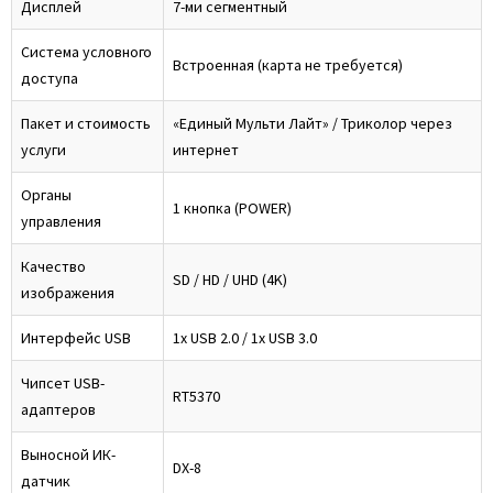
Дисплей
7-ми сегментный
Система условного
Встроенная (карта не требуется)
доступа
Пакет и стоимость
«Единый Мульти Лайт» / Триколор через
услуги
интернет
Органы
1 кнопка (POWER)
управления
Качество
SD / HD / UHD (4K)
изображения
Интерфейс USB
1x USB 2.0 / 1x USB 3.0
Чипсет USB-
RT5370
адаптеров
Выносной ИК-
DX-8
датчик