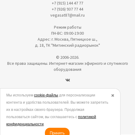
+7 (915) 144 47 77
+7 (926) 937 77 44
vegasat87@mail.ru
Режим работы
ПН-ВС: 09:00-19:00
Адрес: г. Москва, Пятницкое ш.,
д. 18, ТК "Митинский радиорынок"
© 2006-2026.
Все права защищены. Интернет-магазин эфирного и спутникого
оборудования
Политика в отношении обработки персональных данных
Мы используем
cookie-файлы
для персонализации
✖️
контента и удобства пользователей. Вы можете запретить
Согласие на обработку персональных данных
их в настройках своего браузера. Продолжая
Согласие на обработку данных метрическими программами
пользоваться сайтом, вы соглашаетесь с
политикой
Политика использования cookies
конфиденциальности
.
Принять