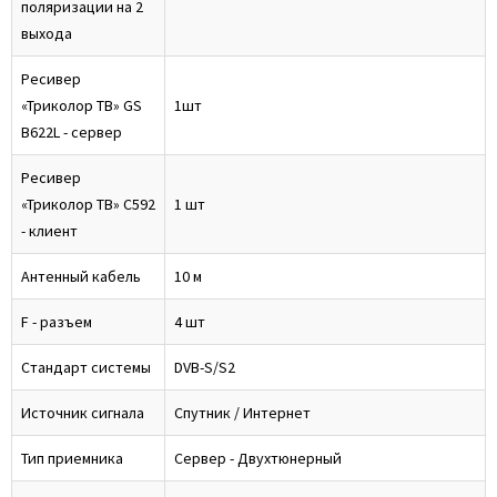
поляризации на 2
выхода
Ресивер
«Триколор ТВ» GS
1шт
B622L - сервер
Ресивер
«Триколор ТВ» C592
1 шт
- клиент
Антенный кабель
10 м
F - разъем
4 шт
Стандарт системы
DVB-S/S2
Источник сигнала
Спутник / Интернет
Тип приемника
Сервер - Двухтюнерный