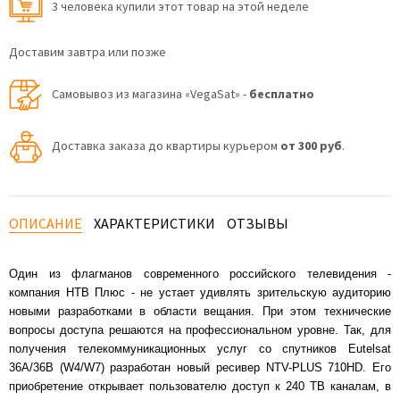
3 человекa купили этот товар на этой неделе
Доставим завтра или позже
Самовывоз из магазина «VegaSat» -
бесплатно
Доставка заказа до квартиры курьером
от 300 руб
.
ОПИСАНИЕ
ХАРАКТЕРИСТИКИ
ОТЗЫВЫ
Один из флагманов современного российского телевидения -
компания НТВ Плюс - не устает удивлять зрительскую аудиторию
новыми разработками в области вещания. При этом технические
вопросы доступа решаются на профессиональном уровне. Так, для
получения телекоммуникационных услуг со спутников Eutelsat
36А/36B (W4/W7) разработан новый ресивер NTV-PLUS 710HD. Его
приобретение открывает пользователю доступ к 240 ТВ каналам, в