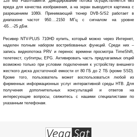
128 МБ Flash-памяти. Декодирование потока осуществляется без
вреда для качества изображения, а на экран выводится картинка с
разрешением 1080i. Принимающий тюнер DVB-S/S2 работает в
диапазоне частот 950….2150 МГц с сигналом на уровне
-65…-25 дБм.
Ресивер NTV-PLUS 710HD купить, который можно через Интернет,
наделен полным набором востребованных функций. Среди них –
запись видеопотока PRV и перенос времени просмотра TimeShift,
телетекст, субтитры, EPG. Активировать часть предлагаемых опций
возможно только при условии подключения к устройству внешнего
жесткого диска достаточной емкости от 80 ГБ до 2 ТБ (кроме SSD).
Кроме того, пользователь может воспользоваться любой из
фирменных информационных услуг интерактивной среды НТВ. Для
получения дополнительных консультаций и ответов на
интересующие вопросы, свяжитесь с нашими специалистами по
указанным телефонам.