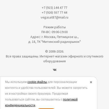
+7 (915) 144 47 77
+7 (926) 937 77 44
vegasat87@mail.ru
Режим работы
ПН-ВС: 09:00-19:00
Адрес: г. Москва, Пятницкое ш.,
д. 18, ТК "Митинский радиорынок"
© 2006-2026.
Все права защищены. Интернет-магазин эфирного и спутникого
оборудования
Политика в отношении обработки персональных данных
Мы используем
cookie-файлы
для персонализации
✖️
контента и удобства пользователей. Вы можете запретить
Согласие на обработку персональных данных
их в настройках своего браузера. Продолжая
Согласие на обработку данных метрическими программами
пользоваться сайтом, вы соглашаетесь с
политикой
Политика использования cookies
конфиденциальности
.