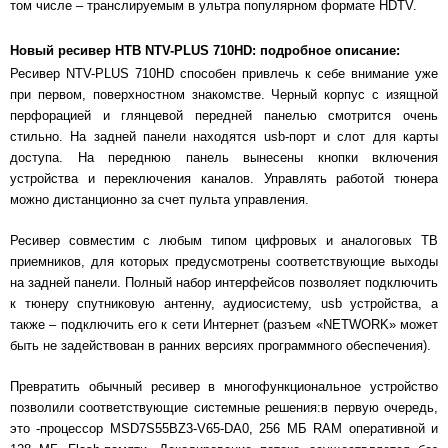
том числе – транслируемым в ультра популярном формате HDTV.
Новый ресивер НТВ NTV-PLUS 710HD: подробное описание:
Ресивер NTV-PLUS 710HD способен привлечь к себе внимание уже
при первом, поверхностном знакомстве. Черный корпус с изящной
перфорацией и глянцевой передней панелью смотрится очень
стильно. На задней панели находятся usb-порт и слот для карты
доступа. На переднюю панель вынесены кнопки включения
устройства и переключения каналов. Управлять работой тюнера
можно дистанционно за счет пульта управления.
Ресивер совместим с любым типом цифровых и аналоговых ТВ
приемников, для которых предусмотрены соответствующие выходы
на задней панели. Полный набор интерфейсов позволяет подключить
к тюнеру спутниковую антенну, аудиосистему, usb устройства, а
также – подключить его к сети Интернет (разъем «NETWORK» может
быть не задействован в ранних версиях программного обеспечения).
Превратить обычный ресивер в многофункциональное устройство
позволили соответствующие системные решения:в первую очередь,
это -процессор MSD7S55BZ3-V65-DA0, 256 МБ RAM оперативной и