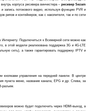
о внутрь корпуса ресивера винчестера –
ресивер Sezam
 и запись потокового видео, используя функцию PVR и
 рипов и контейнеров, как с накопителя, так и по сети
 Интернету. Подключиться к Всемирной сети можно как
ого, в этой модели реализована поддержка 3G и 4G-LTE
альную сеть), а также гарантировать поддержку IPTV и
и кнопками управления на передней панели. В центре
я пункта меню, название канала, EPG и др. Слева, за
B-разъем.
евизоров можно будет подключить через HDMI-выход, а