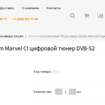
Доставка
О компании
Контакты
 47 77
+7 (926) 937 77 44
ресиверы Sezam
⭐️⭐️⭐️⭐️⭐️Спутниковый ТВ ресивер Sezam Marvel CI 
m Marvel CI цифровой тюнер DVB-S2
Код товара:
5419
Количество:
-
+
шт