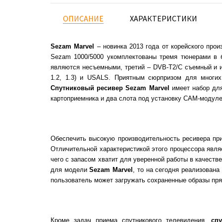
ОПИСАНИЕ
ХАРАКТЕРИСТИКИ
Sezam Marvel
– новинка 2013 года от корейского про
Sezam 1000/5000 укомплектованы тремя тюнерами в 
являются несъемными, третий – DVB-T2/C съемный и им
1.2, 1.3) и USALS. Приятным сюрпризом для многих
Спутниковый ресивер Sezam Marvel
имеет набор для
картоприемника и два слота под установку CAM-модуле
Обеспечить высокую производительность ресивера при
Отличительной характеристикой этого процессора явля
чего с запасом хватит для уверенной работы в качест
для модели
Sezam Marvel
, то на сегодня реализован
пользователь может загружать сохраненные образы пр
Кроме задач приема спутникового телевидения,
сп