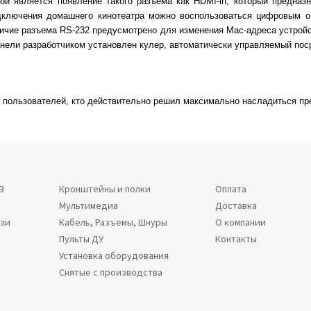
й является появление такого разъема как HDMI-in, который предназн
одключения домашнего кинотеатра можно воспользоваться цифровым о
ичие разъема RS-232 предусмотрено для изменения Mac-адреса устройс
панели разработчиком установлен кулер, автоматически управляемый по
 пользователей, кто действительно решил максимально насладиться пр
В
Кронштейны и полки
Оплата
Мультимедиа
Доставка
язи
Кабель, Разъемы, Шнуры
О компании
Пульты ДУ
Контакты
Установка оборудования
Снятые с производства