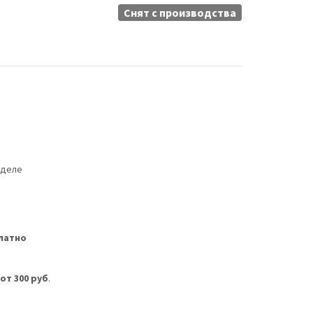
Снят c производства
еделе
латно
м
от 300 руб
.