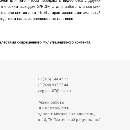
ачен для того, чтобы передавать видеопоток с других
птическим выходом S/PDIF, а для работы с внешними
тва или снятия лога. Чтобы гарантировать оптимальный
средством наличия специальных плагинов.
елестями современного мультимедийного контента.
+7 (915) 144 47 77
+7 (926) 937 77 44
vegasat87@mail.ru
Режим работы
ПН-ВС: 09:00-19:00
Адрес: г. Москва, Пятницкое ш.,
д. 18, ТК "Митинский радиорынок"