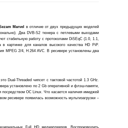
Sezam Marvel
в отличие от двух предыдущих моделей
ионально). Два DVB-S2 тюнера с петлевыми выходами
ют стабильную работу с протоколами DiSEqC (1.0, 1.1,
 в картинке для каналов высокого качества HD PiP.
ия MPEG 2/4, H.264 AVC. В ресивере установлены два
о Dual-Threaded чипсет с тактовой частотой 1.3 GHz.
ивера установлено по 2 Gb оперативной и флэш-памяти,
я посредством ОС Linux. Что касается наличия имиджей
овом ресивере появилась возможность мультизагрузки –
циональных Full HD медиаплееров. Воспроизводить