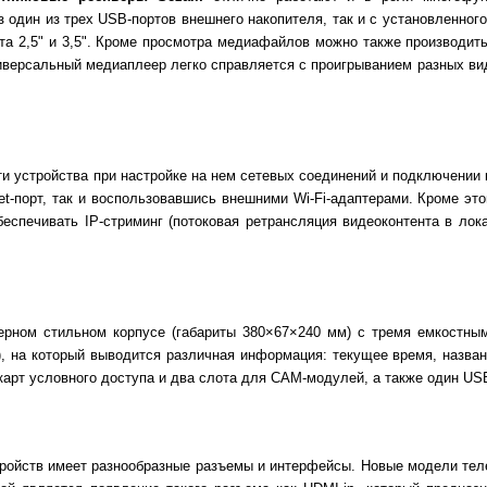
 один из трех USB-портов внешнего накопителя, так и с установленног
а 2,5" и 3,5". Кроме просмотра медиафайлов можно также производить
версальный медиаплеер легко справляется с проигрыванием разных видов
 устройства при настройке на нем сетевых соединений и подключении к
et-порт, так и воспользовавшись внешними Wi-Fi-адаптерами. Кроме эт
еспечивать IP-стриминг (потоковая ретрансляция видеоконтента в лок
ерном стильном корпусе (габариты 380×67×240 мм) с тремя емкостным
 на который выводится различная информация: текущее время, названи
арт условного доступа и два слота для САМ-модулей, а также один US
ройств имеет разнообразные разъемы и интерфейсы. Новые модели тел