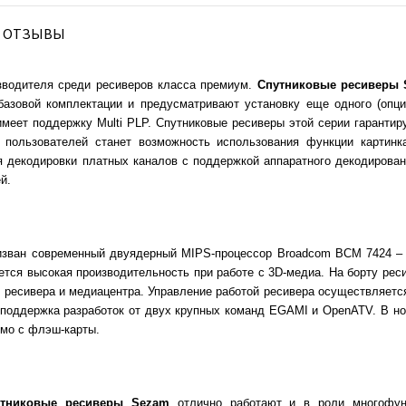
ОТЗЫВЫ
изводителя среди ресиверов класса премиум.
Спутниковые ресиверы 
базовой комплектации и предусматривают установку еще одного (опц
еет поддержку Multi PLP. Спутниковые ресиверы этой серии гарантиру
 пользователей станет возможность использования функции картинка
 декодировки платных каналов с поддержкой аппаратного декодирован
й.
зван современный двуядерный MIPS-процессор Broadcom BCM 7424 – эт
ется высокая производительность при работе с 3D-медиа. На борту рес
ве ресивера и медиацентра. Управление работой ресивера осуществляетс
а поддержка разработок от двух крупных команд EGAMI и OpenATV. В н
ямо с флэш-карты.
утниковые ресиверы
Sezam
отлично работают и в роли многофунк