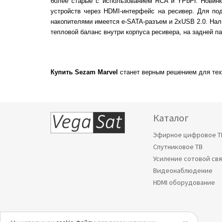
более старые с использованием RCA и YPbPr. Новинко
устройств через HDMI-интерфейс на ресивер. Для п
накопителями имеется e-SATA-разъем и 2хUSB 2.0. Нал
тепловой баланс внутри корпуса ресивера, на задней 
Купить
Sezam Marvel
станет верным решением для тех
Каталог
Эфирное цифровое Т
Спутниковое ТВ
Усиление сотовой св
Видеонаблюдение
HDMI оборудование