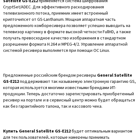
Satellite GS-E212
применяется система шифрования
CryptSet/ADEC. Для эффективного раскодирования
телевизионного потока, приемник имеет встроенный
крипточипсет от GS-Lanthanum. Мощная аппаратная часть
предложенного комборесивера позволяет успешно выводить на
телевизор картинку в формате высокой четкости FullHD, а также
получать превосходное качество изображения в стандартном
разрешении формата H.264 и MPEG-4/2. Управление аппаратной
системой ресивера выполняется при помощи ОС Linux.
Предложенные российским брендом ресиверы
General Satellite
GS-E212
поддерживают так называемую электронную гарантию GS,
которая используется многими известными брендами ИT-
продукции. Теперь достаточно зарегистрировать приобретенный
ресивер на портале и в сервисный центр можно будет обращаться
как без гарантийного талона, так и кассового чека.
Купить General Satellite GS-E212
будет оптимальным вариантом
для тех пользователей, которые намерены принимать