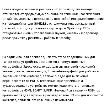
Новая модель ресивера российского производства выгодно
отличается от предыдущих приемников стильным классическим
дизайном, идеально подходящим под любой интерьер помещения.
На передней панели
GS-E212
расположены: информационный
дисплей, слот для установки смарт-карты "Триколор ТВ" и
стандартные кнопки управлением звуком, каналами и перевода
ресивера между режимами работы и Stаndby.
На задней панели ресивера, как это стало традиционным для
такого рода устройств, расположены коммутационные
интерфейсы. Здесь есть: входы для спутниковой и эфирной
антенн, два петлевых выхода, Ethernet-интерфейс для работы в
локальной сети и Internet, а также гнездо для включения
переносного IR-датчика. Телевизионные приемники и
аудиовыводящие устройства можно подключать с помощью
интерфейсов HDMI, SCART, S/PDIF. Имеющийся в наличии USB-порт
применяется для загрузки в ресивер нового ПО или для просмотра
контента, записанного на внешние накопители.