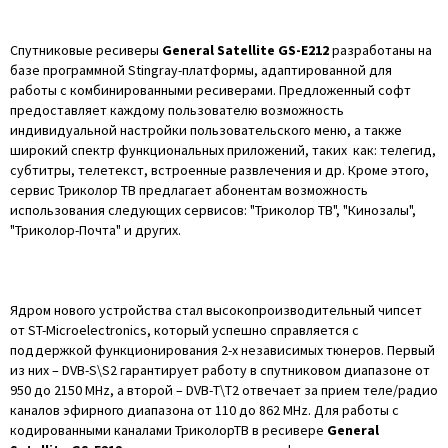
Спутниковые ресиверы
General Satellite GS-E212
разработаны на
базе программной Stingray-платформы, адаптированной для
работы с комбинированными ресиверами. Предложенный софт
предоставляет каждому пользователю возможность
индивидуальной настройки пользовательского меню, а также
широкий спектр функциональных приложений, таких как: телегид,
субтитры, телетекст, встроенные развлечения и др. Кроме этого,
сервис Триколор ТВ предлагает абонентам возможность
использования следующих сервисов: "Триколор ТВ", "Кинозалы",
"Триколор-Почта" и других.
Ядром нового устройства стал высокопроизводительный чипсет
от ST-Microelectronics, который успешно справляется с
поддержкой функционирования 2-х независимых тюнеров. Первый
из них – DVB-S\S2 гарантирует работу в спутниковом диапазоне от
950 до 2150 MHz, а второй – DVB-Т\T2 отвечает за прием теле/радио
каналов эфирного диапазона от 110 до 862 MHz. Для работы с
кодированными каналами ТриколорТВ в ресивере
General