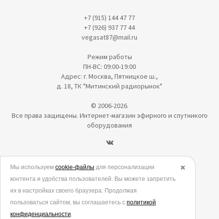
+7 (915) 144 47 77
+7 (926) 937 77 44
vegasat87@mail.ru
Режим работы
ПН-ВС: 09:00-19:00
Адрес: г. Москва, Пятницкое ш.,
д. 18, ТК "Митинский радиорынок"
© 2006-2026.
Все права защищены. Интернет-магазин эфирного и спутникого
оборудования
Политика в отношении обработки персональных данных
Мы используем
cookie-файлы
для персонализации
✖️
контента и удобства пользователей. Вы можете запретить
Согласие на обработку персональных данных
их в настройках своего браузера. Продолжая
Согласие на обработку данных метрическими программами
пользоваться сайтом, вы соглашаетесь с
политикой
Политика использования cookies
конфиденциальности
.