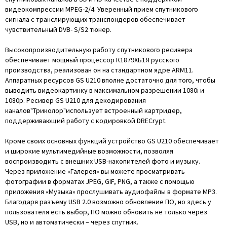
видеокомпрессии MPEG-2/4. Уверенный прием спутникового
сигнала с транслирующих транспондеров обеспечивает
чувствительный DVB- S/S2 тюнер.
Высокопроизводительную работу спутникового ресивера
обеспечивает мощный процессор К1879ХБ1Я русского
производства, реализован он на стандартном ядре ARM11.
Аппаратных ресурсов GS U210
вполне достаточно для того, чтобы
выводить видеокартинку в максимальном разрешении 1080i и
1080p. Ресивер GS U210
для декодирования
каналов"Триколор"использует встроенный картридер,
поддерживающий работу с кодировкой DRECrypt.
Кроме своих основных функций устройство GS U210 обеспечивает
и широкие мультимедийные возможности, позволяя
воспроизводить с внешних USB-накопителей фото и музыку.
Через приложение «Галерея» вы можете просматривать
фотографии в форматах JPEG, GIF, PNG, а также с помощью
приложения «Музыка» прослушивать аудиофайлы в формате MP3.
Благодаря разъему USB 2.0 возможно обновление ПО, но здесь у
пользователя есть выбор, ПО можно обновить не только через
USB, но и автоматически – через спутник.