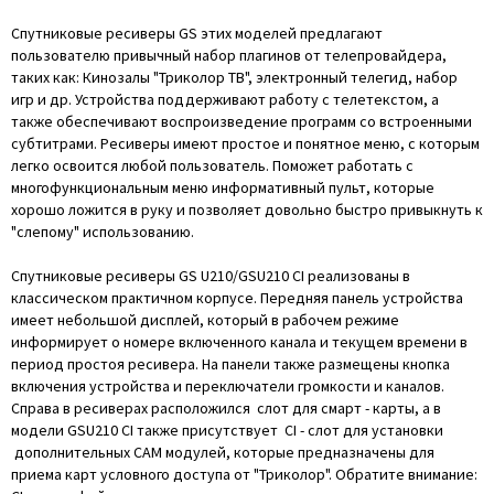
Спутниковые ресиверы GS этих моделей предлагают
пользователю привычный набор плагинов от телепровайдера,
таких как: Кинозалы "Триколор ТВ", электронный телегид, набор
игр и др. Устройства поддерживают работу с телетекстом, а
также обеспечивают воспроизведение программ со встроенными
субтитрами. Ресиверы имеют простое и понятное меню, с которым
легко освоится любой пользователь. Поможет работать с
многофункциональным меню информативный пульт, которые
хорошо ложится в руку и позволяет довольно быстро привыкнуть к
"слепому" использованию.
Спутниковые ресиверы GS U210/GSU210 CI реализованы в
классическом практичном корпусе. Передняя панель устройства
имеет небольшой дисплей, который в рабочем режиме
информирует о номере включенного канала и текущем времени в
период простоя ресивера. На панели также размещены кнопка
включения устройства и переключатели громкости и каналов.
Справа в ресиверах расположился слот для смарт - карты, а в
модели GSU210 CI также присутствует CI - слот для установки
дополнительных CAM модулей, которые предназначены для
приема карт условного доступа от "Триколор". Обратите внимание: