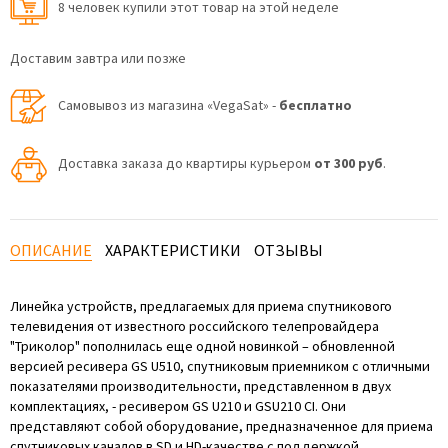
8 человек купили этот товар на этой неделе
Доставим завтра или позже
Самовывоз из магазина «VegaSat» -
бесплатно
Доставка заказа до квартиры курьером
от 300 руб
.
ОПИСАНИЕ
ХАРАКТЕРИСТИКИ
ОТЗЫВЫ
Линейка устройств, предлагаемых для приема спутникового
телевидения от известного российского телепровайдера
"Триколор" пополнилась еще одной новинкой – обновленной
версией ресивера GS U510, спутниковым приемником с отличными
показателями производительности, представленном в двух
комплектациях, - ресивером GS U210
и GSU210 CI. Они
представляют собой оборудование, предназначенное для приема
спутниковых каналов в SD и HD-качестве с поддержкой