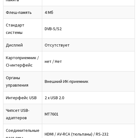
Флеш-память
4 Мб
Стандарт
DVB-S/S2
системы
Дисплей
Отсутствует
Картоприемник /
нет / Нет
CI-интерфейс
Органы
Внешний ИК-приемник
управления
Интерфейс USB
2 x USB 2.0
Чипсет USB-
МТ7601
адаптеров
Соединительные
HDMI / AV-RCA (тюльпаны) / RS-232
разъемы