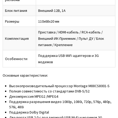
Блок питания
Внешний 12В, 1А
Размеры
110x68x20 мм
Приставка / HDMI-кабель / RCA-кабель /
Комплектация
Внешний ИК-Приемник / Пульт ДУ / Блок
питания / Крепление
Поддержка USB-WiFi адаптеров и 3G
Особенности
модемов
Основные характеристики:
Высокопроизводительный процессор Montage M88CS8001-S
Полная совместимость со стандартами DVB-S/S2
Декомпрессия MPEG2 /MPEG4
Поддержка разрешения видео 1080p, 1080i, 720p, 576p, 480p,
576i, 480i
Поддержка Dolby Digital
Два порта USB 2.0 с поддержкой USB Wi-Fi и модемов 3G