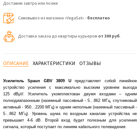
Доставим завтра или позже
Самовывоз из магазина «VegaSat» -
бесплатно
Доставка заказа до квартиры курьером
от 300 руб
.
ОПИСАНИЕ
ХАРАКТЕРИСТИКИ
ОТЗЫВЫ
Усилитель Spaun GBV 3809 U
представляет собой линейное
устройство усиления с максимально высоким уровнем выхода
125 dBμV. Усилитель укомплектован двумя входами – одним
полнодиапазонным (наземный пассивный - 5…862 МГц, спутниковый
активный - 950…2200 МГц) и одним неполным (наземный пассивный -
5…862 МГц). Уровень шума по входным каналам устройства не
превышает 4-6 dB. Второй вход будет полезным для усиления
сигнала, который поступает по линиям кабельного телевидения.