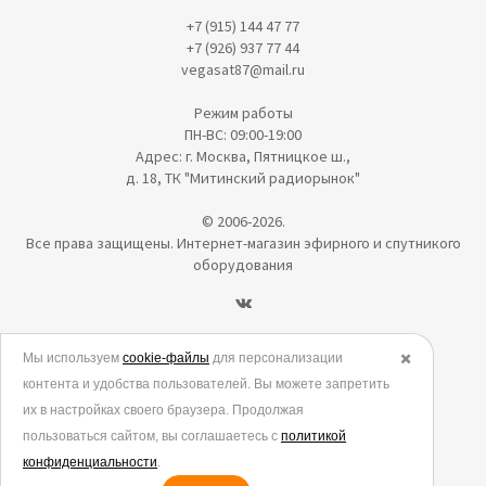
+7 (915) 144 47 77
+7 (926) 937 77 44
vegasat87@mail.ru
Режим работы
ПН-ВС: 09:00-19:00
Адрес: г. Москва, Пятницкое ш.,
д. 18, ТК "Митинский радиорынок"
© 2006-2026.
Все права защищены. Интернет-магазин эфирного и спутникого
оборудования
Политика в отношении обработки персональных данных
Мы используем
cookie-файлы
для персонализации
✖️
контента и удобства пользователей. Вы можете запретить
Согласие на обработку персональных данных
их в настройках своего браузера. Продолжая
Согласие на обработку данных метрическими программами
пользоваться сайтом, вы соглашаетесь с
политикой
Политика использования cookies
конфиденциальности
.