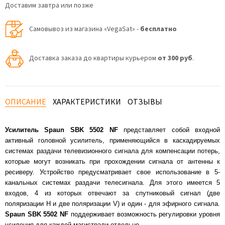
Доставим завтра или позже
Самовывоз из магазина «VegaSat» -
бесплатно
Доставка заказа до квартиры курьером
от 300 руб
.
ОПИСАНИЕ
ХАРАКТЕРИСТИКИ
ОТЗЫВЫ
Усилитель Spaun SBK 5502 NF
представляет собой входной
активный головной усилитель, применяющийся в каскадируемых
системах раздачи телевизионного сигнала для компенсации потерь,
которые могут возникать при прохождении сигнала от антенны к
ресиверу. Устройство предусматривает свое использование в 5-
канальных системах раздачи телесигнала. Для этого имеется 5
входов, 4 из которых отвечают за спутниковый сигнал (две
поляризации H и две поляризации V) и один - для эфирного сигнала.
Spaun SBK 5502 NF
поддерживает возможность регулировки уровня
усиления для каждой магистрали отдельно.