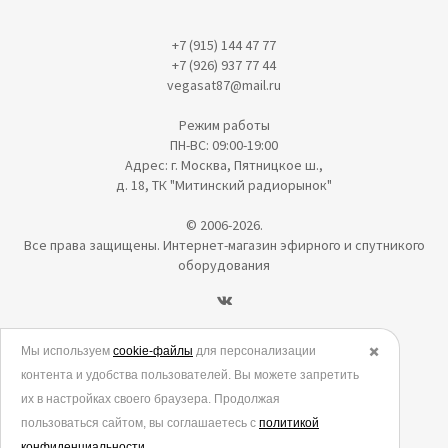
+7 (915) 144 47 77
+7 (926) 937 77 44
vegasat87@mail.ru
Режим работы
ПН-ВС: 09:00-19:00
Адрес: г. Москва, Пятницкое ш.,
д. 18, ТК "Митинский радиорынок"
© 2006-2026.
Все права защищены. Интернет-магазин эфирного и спутникого
оборудования
Политика в отношении обработки персональных данных
Мы используем
cookie-файлы
для персонализации
✖️
контента и удобства пользователей. Вы можете запретить
Согласие на обработку персональных данных
их в настройках своего браузера. Продолжая
Согласие на обработку данных метрическими программами
пользоваться сайтом, вы соглашаетесь с
политикой
конфиденциальности
.