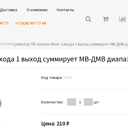
Доставка
О компании
Контакты
 47 77
+7 (926) 937 77 44
⭐️⭐️⭐️⭐️⭐️Сумматор ТВ сигнала Mixer 2 входа 1 выход суммирует МВ-ДМВ 
 входа 1 выход суммирует МВ-ДМВ диапа
Код товара:
5224
Количество:
-
+
шт
Цена:
210 ₽