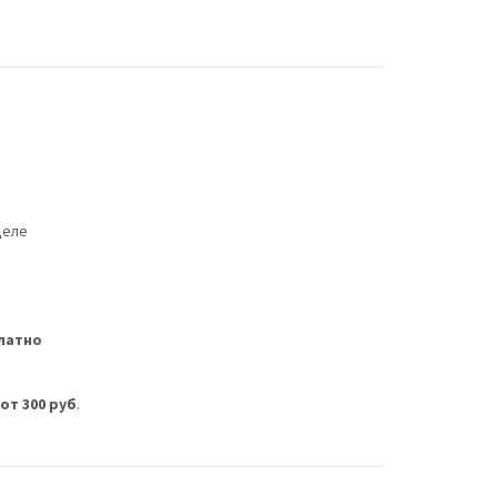
деле
латно
м
от 300 руб
.