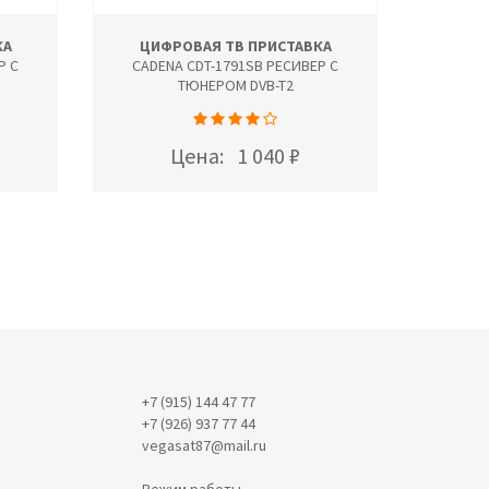
КА
ЦИФРОВАЯ ТВ ПРИСТАВКА
ЦИФ
Р С
CADENA CDT-1791SB РЕСИВЕР С
CADE
ТЮНЕРОМ DVB-T2
Цена:
1 040 ₽
+7 (915) 144 47 77
+7 (926) 937 77 44
vegasat87@mail.ru