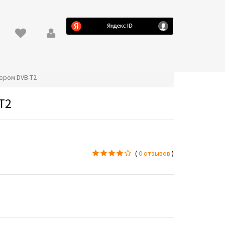
ером DVB-T2
T2
(
0 отзывов
)