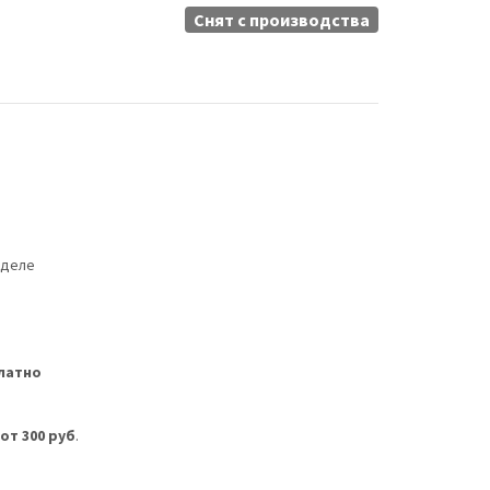
Снят c производства
еделе
латно
м
от 300 руб
.