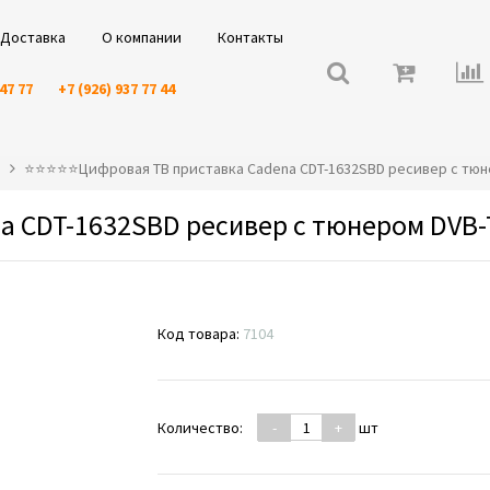
Доставка
О компании
Контакты
 47 77
+7 (926) 937 77 44
a
⭐️⭐️⭐️⭐️⭐️Цифровая ТВ приставка Cadena CDT-1632SBD ресивер с тюн
a CDT-1632SBD ресивер с тюнером DVB-
Код товара:
7104
Количество:
-
+
шт