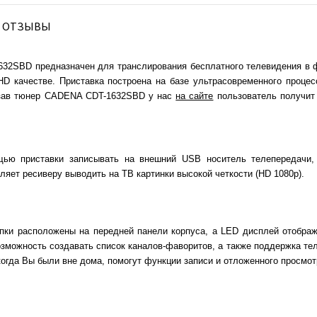
ОТЗЫВЫ
2SBD предназначен для транслирования бесплатного телевидения в ф
D качестве. Приставка построена на базе ультрасовременного процес
казав тюнер CADENA CDT-1632SBD у нас
на сайте
пользователь получит 
ью приставки записывать на внешний USB носитель телепередачи, 
яет ресиверу выводить на ТВ картинки высокой четкости (HD 1080р).
нопки расположены на передней панели корпуса, а LED дисплей отобр
зможность создавать список каналов-фаворитов, а также поддержка тел
огда Вы были вне дома, помогут функции записи и отложенного просмот