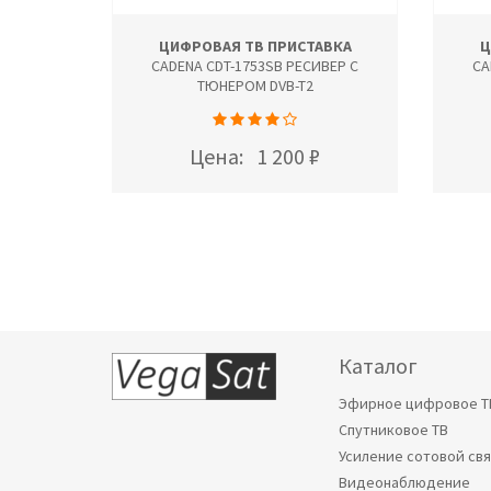
АВКА
ЦИФРОВАЯ ТВ ПРИСТАВКА
Ц
ЕР С
CADENA CDT-1753SB РЕСИВЕР С
CA
ТЮНЕРОМ DVB-T2
Цена:
1 200 ₽
Каталог
Эфирное цифровое Т
Спутниковое ТВ
Усиление сотовой св
Видеонаблюдение