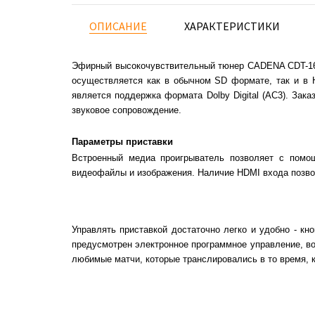
ОПИСАНИЕ
ХАРАКТЕРИСТИКИ
Эфирный высокочувствительный тюнер CADENA CDT-163
осуществляется как в обычном SD формате, так и в H
является поддержка формата Dolby Digital (AC3). За
звуковое сопровождение.
Параметры приставки
Встроенный медиа проигрыватель позволяет с помощ
видеофайлы и изображения. Наличие HDMI входа позвол
Управлять приставкой достаточно легко и удобно - к
предусмотрен электронное программное управление, во
любимые матчи, которые транслировались в то время, к