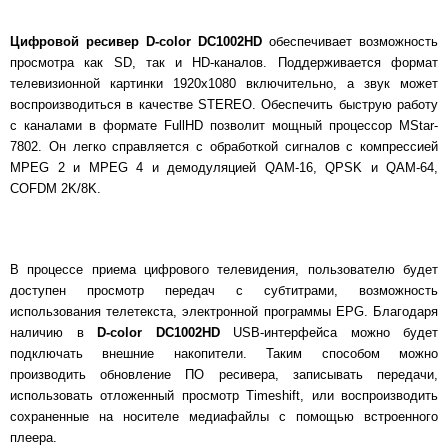
Цифровой ресивер
D-color DC1002HD
обеспечивает возможность
просмотра как SD, так и HD-каналов. Поддерживается формат
телевизионной картинки 1920х1080 включительно, а звук может
воспроизводиться в качестве STEREO. Обеспечить быструю работу
с каналами в формате FullHD позволит мощный процессор MStar-
7802. Он легко справляется с обработкой сигналов с компрессией
MPEG 2 и MPEG 4 и демодуляцией QAM-16, QPSK и QAM-64,
COFDM 2K/8K.
В процессе приема цифрового телевидения, пользователю будет
доступен просмотр передач с субтитрами, возможность
использования телетекста, электронной программы EPG. Благодаря
наличию в
D-color DC1002HD
USB-интерфейса можно будет
подключать внешние накопители. Таким способом можно
производить обновление ПО ресивера, записывать передачи,
использовать отложенный просмотр Timeshift, или воспроизводить
сохраненные на носителе медиафайлы с помощью встроенного
плеера.